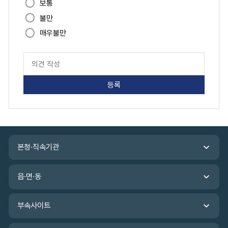
족
보통
도
불만
매우불만
페
이
지
만
족
도
평
가
입
관
력
본청·직속기관
련
기
관
읍·면·동
바
로
가
부속사이트
기