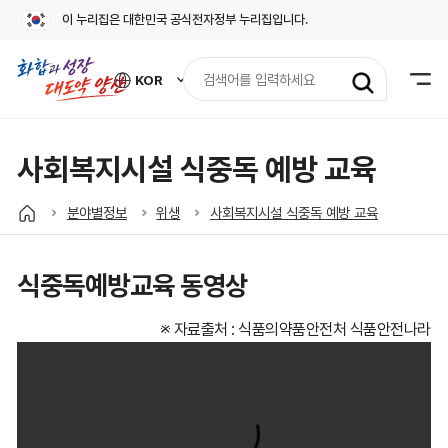
이 누리집은 대한민국 공식전자정부 누리집입니다.
검
KOR
색
외
어
국
어
입
사
력
이
사회복지시설 식중독 예방 교육
트
바
로
분야별정보
위생
사회복지시설 식중독 예방 교육
가
기
열
기
식중독예방교육 동영상
※ 자료출처 : 식품의약품안전처 식품안전나라