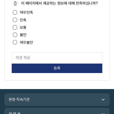
페
이 페이지에서 제공하는 정보에 대해 만족하십니까?
이
매우만족
지
만족
만
족
보통
도
불만
매우불만
페
이
지
만
족
도
평
가
입
관
력
본청·직속기관
련
기
관