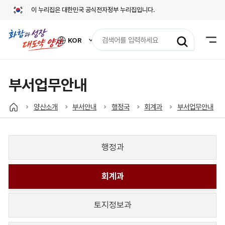
이 누리집은 대한민국 공식전자정부 누리집입니다.
검
KOR
색
외
어
국
어
입
사
력
이
부서업무안내
트
바
로
양산소개
부서안내
행정국
회계과
부서업무안내
가
기
열
기
행정과
회계과
토지정보과