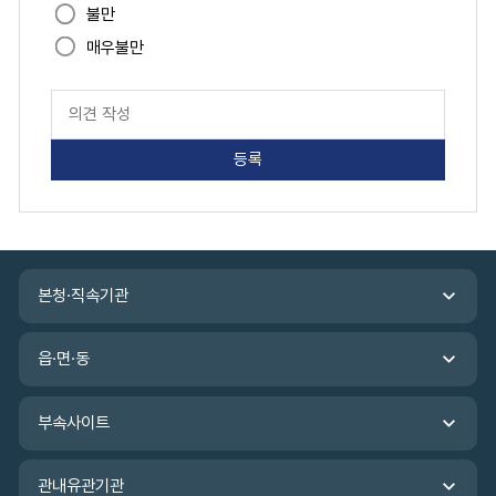
도
불만
매우불만
페
이
지
만
족
도
평
가
입
관
력
본청·직속기관
련
기
관
읍·면·동
바
로
가
부속사이트
기
관내유관기관