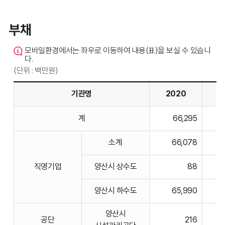
부채
모바일환경에서는 좌우로 이동하여 내용(표)을 보실 수 있습니
다.
(단위 : 백만원)
기관명
2020
2
부채의
계
66,295
기관명,
2020,
소계
66,078
2021,
2022,
직영기업
양산시 상수도
88
2023,
2024
양산시 하수도
65,990
비고에
대한
양산시
공단
216
표입니다.