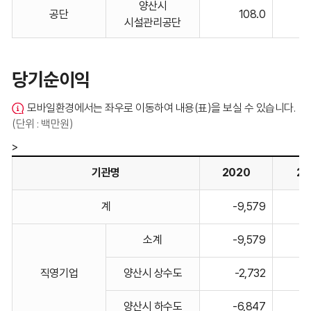
양산시
공단
108.0
표입니다.
시설관리공단
당기순이익
모바일환경에서는 좌우로 이동하여 내용(표)을 보실 수 있습니다.
(단위 : 백만원)
>
기관명
2020
20
당기순이익
계
-9,579
-
기관명,
2020,
소계
-9,579
-
2021,
2022,
직영기업
양산시 상수도
-2,732
2023,
2024
양산시 하수도
-6,847