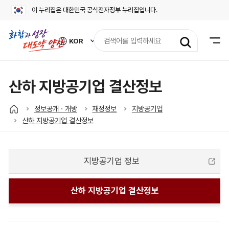
이 누리집은 대한민국 공식전자정부 누리집입니다.
검
KOR
색
외
어
국
어
입
사
력
이
산하 지방공기업 결산정보
트
바
로
정보공개ㆍ개방
재정정보
지방공기업
가
산하 지방공기업 결산정보
기
열
기
지방공기업 정보
산하 지방공기업 결산정보