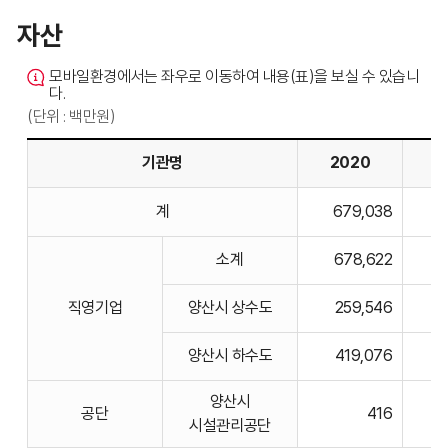
자산
모바일환경에서는 좌우로 이동하여 내용(표)을 보실 수 있습니
다.
(단위 : 백만원)
기관명
2020
2
자산의
계
679,038
6
기관명,
2020,
소계
678,622
6
2021,
2022,
직영기업
양산시 상수도
259,546
2023,
2024
양산시 하수도
419,076
비고에
대한
양산시
공단
416
표입니다.
시설관리공단