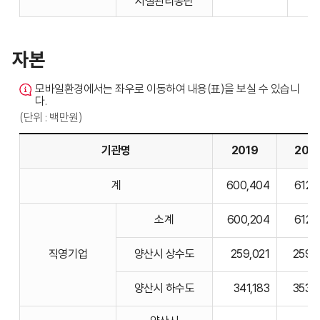
시설관리공단
자본
모바일환경에서는 좌우로 이동하여 내용(표)을 보실 수 있습니
다.
(단위 : 백만원)
기관명
2019
202
자본의
계
600,404
612,
기관명,
2020,
소계
600,204
612,
2021,
2022,
직영기업
양산시 상수도
259,021
259,
2023,
2024
양산시 하수도
341,183
353,
비고에
대한