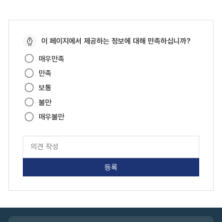
페
이 페이지에서 제공하는 정보에 대해 만족하십니까?
이
매우만족
지
만족
만
족
보통
도
불만
매우불만
페
이
지
만
족
도
평
가
입
관