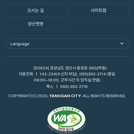
오시는 길
사이트맵
양산챗봇
Language
외
국
어
사
이
[50624] 경상남도 양산시 중앙로 39(남부동)
트
대표전화
142-234(수신자 부담), 055)392-2114 (평일
바
09:00~18:00, 근무시간 외 당직실 연결)
로
팩스
055) 392-2119
가
기
COPYRIGHT(C) 2023.
YANGSAN CITY
. ALL RIGHTS RESERVED.
열
기