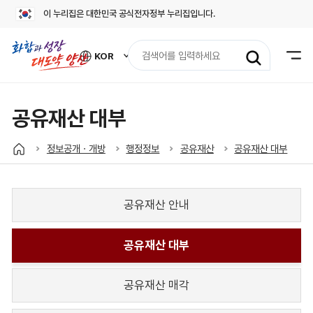
이 누리집은 대한민국 공식전자정부 누리집입니다.
검
KOR
색
외
어
국
어
입
사
력
이
공유재산 대부
트
바
로
정보공개ㆍ개방
행정정보
공유재산
공유재산 대부
가
기
열
기
공유재산 안내
공유재산 대부
공유재산 매각