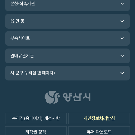
력
본청·직속기관
련
기
관
읍·면·동
바
로
가
부속사이트
기
관내유관기관
시·군구 누리집(홈페이지)
누리집(홈페이지) 개선사항
개인정보처리방침
저작권 정책
뷰어 다운로드