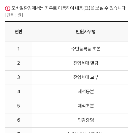
모바일환경에서는 좌우로 이동하여 내용(표)을 보실 수 있습니다.
[단위 : 원]
연번
민원사무명
제증명
1
주민등록등·초본
발급
수수료를
2
전입세대 열람
연번,
민원사무명,
3
전입세대 교부
수수료
단위,
4
제적등본
수수료
금액,
5
제적초본
수수료
비고로
6
인감증명
안내하는
표입니다.