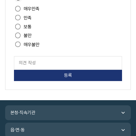
이
매우만족
지
만족
만
족
보통
도
불만
매우불만
페
이
지
만
족
도
평
가
입
관
력
본청·직속기관
련
기
관
읍·면·동
바