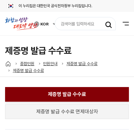
이 누리집은 대한민국 공식전자정부 누리집입니다.
검
KOR
색
외
어
국
어
입
사
력
이
제증명 발급 수수료
트
바
로
종합민원
민원안내
제증명 발급 수수료
가
제증명 발급 수수료
기
열
기
제증명 발급 수수료
제증명 발급 수수료 면제대상자