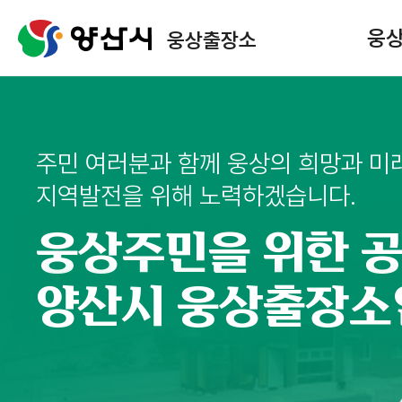
메
뉴
웅
웅상출장소
구
성
주민 여러분과 함께 웅상의 희망과 미
지역발전을 위해 노력하겠습니다.
웅상주민을 위한 공
양산시 웅상출장소