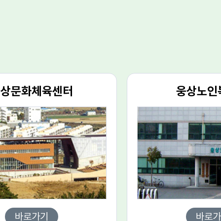
전보기
다음보기
392-
웅상문화체육센터
웅상노인
바로가기
바로가