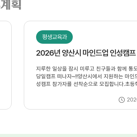
무계획
평생교육과
지루한 일상을 잠시 미루고 친구들과 함께 통
당일캠프 떠나자~!!양산시에서 지원하는 마인
성캠프 참가자를 선착순으로 모집합니다.초등
러분들의 많은 관심 부탁드립니다!▶ 모집대상 
시 초등학생 4~6학년 (회당 선착순 40명)▶ 참가비용
202
이전보기
일
: 무료▶ 캠프일정 : 2026년 8월 3일, 4일, 10
일 - 9시~17시 당일형 캠프 - 양산 종합운동장 출발:
3일, 4일, 10일 - 웅상 출장소 출발: 11일▶ 모집기한 :
2026. 7. 8.(수) 9시 ~ 7.22.(수) 18시▶ 대