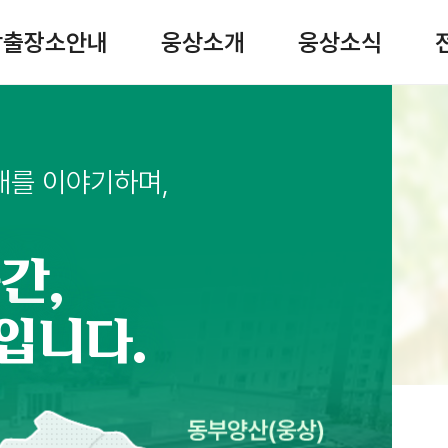
사이트맵
상출장소안내
웅상소개
웅상소식
검
래를 이야기하며,
간,
입니다.