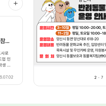
2026년 양산시 마인드업 인성캠프 참가자 모집
도사로
드업 인
학생 여
: 양산
6.07.02
시정지
다음보기
전체보기
2
7
일, 11
상자선정 :