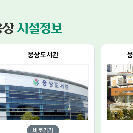
7월 24일(예정) 개인별 문자 통보▶ 세부일정 9:20 ~
출발10:00 ~ 10:30 오리엔테이션10:30 ~ 11:30 통
도사 문화재 이해하기11:30 ~ 13:00 점심공양13:00
~ 14:30 천연염색 체험14:30 ~ 15:30 단주만들기
웅상
시설정보
체험15:30 ~ 16:30 스님과의 대화 및 회향, 설문조사
이
16:30 ~ 귀가▶ 준비물 : 활동하기 편한 복장, 개인물
통, 참가자 컨디션에 따른 필요한 약(멀미약, 안약
등)▶ 문의사항 : 양산시청 평생교육과 ☎055-
웅상도서관
2574캠프신청 링크 ☞
https://naver.me/5suHuRVZ
바로가기