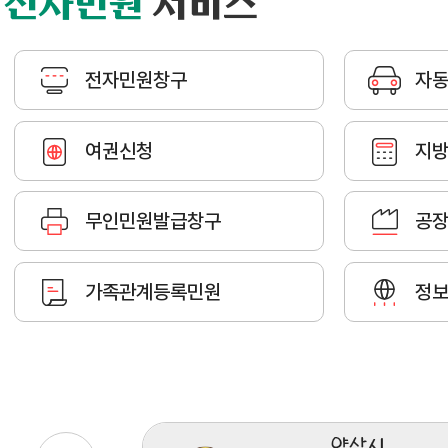
전자민원
서비스
전자민원창구
자
여권신청
지방
무인민원발급창구
공장
가족관계등록민원
정