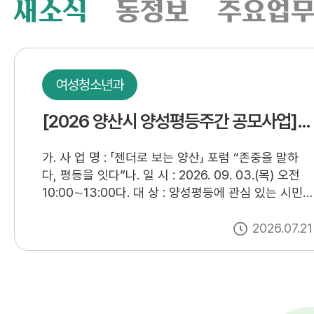
새소식
동정보
주요업
새
소
여성청소년과
식
[2026 양산시 양성평등주간 공모사업]「젠더로 보는 양산」 포럼 “존중을 말하다, 평등을 잇다"
가. 사 업 명 : 「젠더로 보는 양산」 포럼 “존중을 말하
다, 평등을 잇다”나. 일 시 : 2026. 09. 03.(목) 오전
10:00∼13:00다. 대 상 : 양성평등에 관심 있는 시민
및 유관기관 종사자 70여명라. 장 소 : 양주문화체육센
터 소공연장(양산시 강변로 322)마. 접수기간 : 2026.
/
2026.07.21
07. 20.(월) ~ 08. 31.(월)까지바. 접수방법 : 구글폼
및 QR코드 접수 https://m.site.naver.com/2aJxf