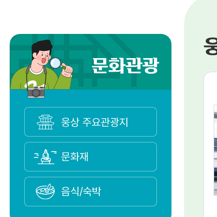
문화관광
웅상 주요관광지
문화재
음식/숙박