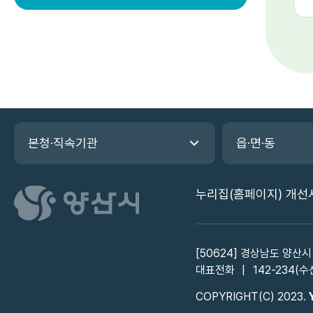
관
본청·직속기관
읍·면·동
련
기
관
누리집(홈페이지) 개선
바
로
가
기
[50624] 경상남도 양산시
대표전화
142-234(수
COPYRIGHT(C) 2023.