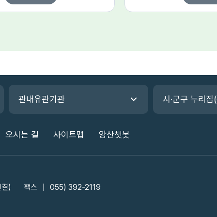
관내유관기관
시·군구 누리집
오시는 길
사이트맵
양산챗봇
연결)
팩스
055) 392-2119