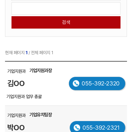
판
유
검
검
형
색
색
선
어
택
현재 페이지
1
/ 전체 페이지 1
직
기업지원과장
기업지원과
원
목
김OO
055-392-2320
록
을
기업지원과 업무 총괄
부
서,
직
기업유치팀장
기업지원과
위,
박OO
055-392-2321
이