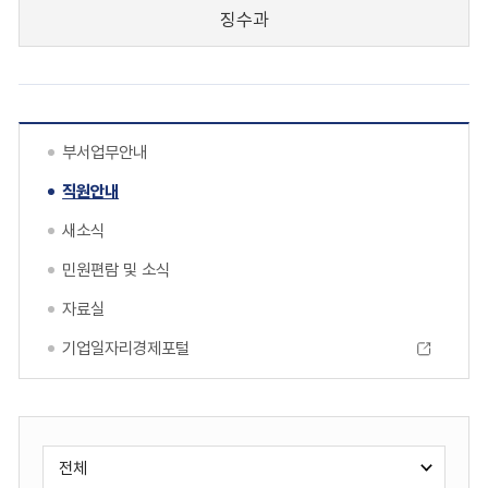
징수과
부서업무안내
직원안내
새소식
민원편람 및 소식
자료실
기업일자리경제포털
게
검
시
색