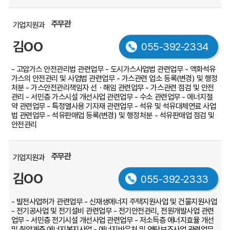
주무관
기업지원과
김OO
055-392-2334
- 고압가스 안전관리법 관련업무
- 도시가스사업법 관련업무
- 액화석유
가스의 안전관리 및 사업법 관련업무
- 가스관련 업소 등록(변경) 및 행정
처분
- 가스안전관리책임자 선ㆍ해임 관련업무
- 가스관련 점검 및 안전
관리
- 서민층 가스시설 개선사업 관련업무
- 수소 관련업무
- 에너지절
약 관련업무
- 특정열사용 기자재 관련업무
- 석유 및 석유대체연료 사업
법 관련업무
- 석유판매업 등록(변경) 및 행정처분
- 석유판매업 점검 및
안전관리
주무관
기업지원과
김OO
055-392-2333
- 발전사업허가 관련업무
- 신재생에너지 주택지원사업 및 건물지원사업
- 전기공사업 및 전기설비 관련업무
- 전기안전관리, 전원개발사업 관련
업무
- 서민층 전기시설 개선사업 관련업무
- 저소득층 에너지효율 개선
및 취약계층 에너지복지사업
- 에너지바우처 및 연탄보조사업 관련업무