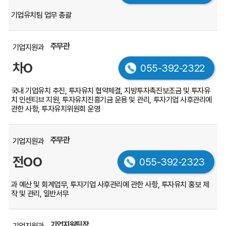
름,
기업유치팀 업무 총괄
전
화
번
주무관
기업지원과
호,
차O
업
055-392-2322
무
내
국내 기업유치 추진, 투자유치 협약체결, 지방투자촉진보조금 및 투자유
치 인센티브 지원, 투자유치진흥기금 운용 및 관리, 투자기업 사후관리에
용
관한 사항, 투자유치위원회 운영
순
서
대
주무관
기업지원과
로
전OO
055-392-2323
안
내
과 예산 및 회계업무, 투자기업 사후관리에 관한 사항, 투자유치 홍보 제
하
작 및 관리, 일반서무
는
표
입
기업지원팀장
기업지원과