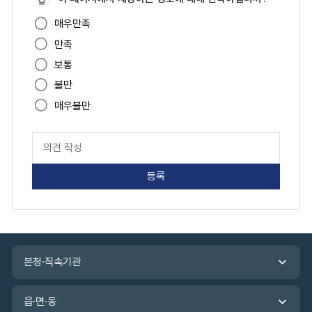
이
매우만족
지
만족
만
족
보통
도
불만
매우불만
페
이
지
만
족
도
평
가
입
관
력
본청·직속기관
련
기
관
읍·면·동
바