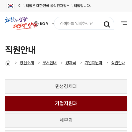
이 누리집은 대한민국 공식전자정부 누리집입니다.
검
KOR
색
외
어
국
어
입
사
력
이
직원안내
트
바
로
양산소개
부서안내
경제국
기업지원과
직원안내
가
기
열
기
민생경제과
기업지원과
세무과