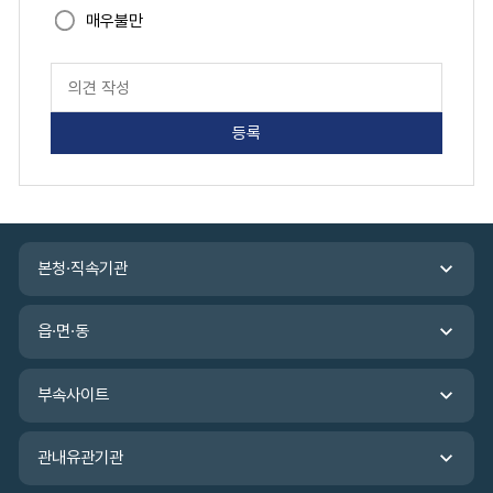
과
매우불만
목
경
페
정,
이
지
전
만
일
족
누
도
계,
평
가
금
입
관
일
력
본청·직속기관
련
누
기
계
관
로
읍·면·동
바
구
로
분
가
부속사이트
하
기
여
관내유관기관
나
타