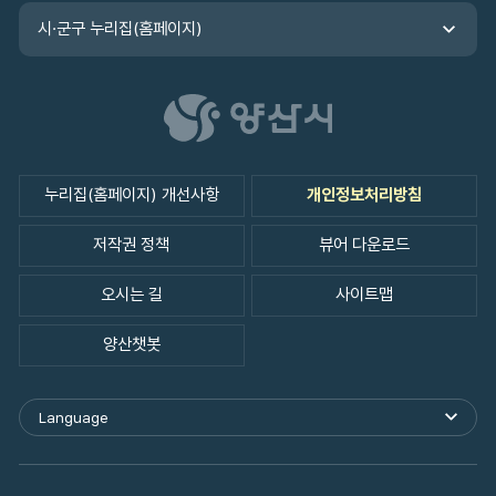
내
시·군구 누리집(홈페이지)
는
표
입
니
다.
누리집(홈페이지) 개선사항
개인정보처리방침
저작권 정책
뷰어 다운로드
오시는 길
사이트맵
양산챗봇
Language
외
국
어
사