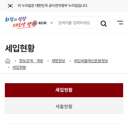
이 누리집은 대한민국 공식전자정부 누리집입니다.
검
KOR
색
외
어
국
어
입
사
력
이
세입현황
트
바
로
정보공개ㆍ개방
재정정보
세입세출예산운용정보
가
세입현황
기
열
기
세입현황
세출현황