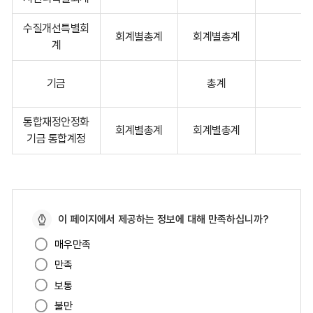
분,
세
수질개선특별회
입
회계별총계
회계별총계
계
과
목
기금
총계
(장,
세
입
통합재정안정화
회계별총계
회계별총계
목),
기금 통합계정
당
일
수
입
페
액,
이 페이지에서 제공하는 정보에 대해 만족하십니까?
이
과
매우만족
지
오
만족
만
납
족
보통
반
도
환,
불만