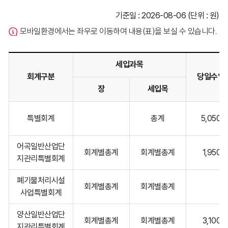
기준일 : 2026-08-06 (단위 : 원)
모바일환경에서는 좌우로 이동하여 내용(표)을 보실 수 있습니다.
세입과목
회계구분
당일수입
장
세입목
세
특별회계
총계
5,050,
입
현
황
어곡일반산업단
회계별총계
회계별총계
1,950,
에
지관리특별회계
대
해
폐기물처리시설
회계별총계
회계별총계
회
사업특별회계
계
양산일반산업단
구
회계별총계
회계별총계
3,100,
지관리특별회계