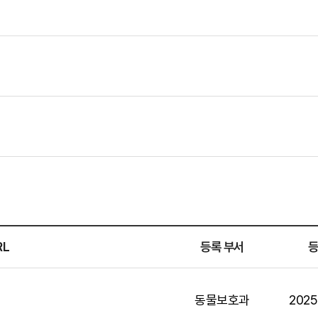
RL
등록 부서
동물보호과
2025