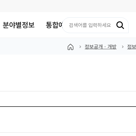
검
분야별정보
통합예약
색
어
입
정보공개ㆍ개방
정
력