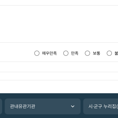
매우만족
만족
보통
관내유관기관
시·군구 누리집