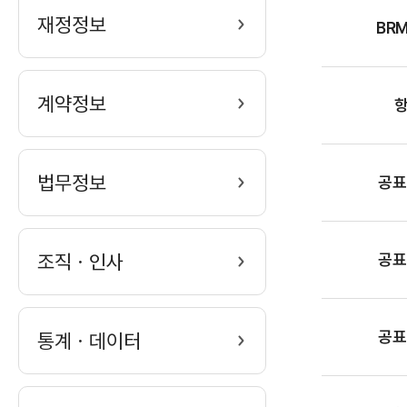
내
재정정보
BR
용
계약정보
법무정보
공표
조직ㆍ인사
공표
공표
통계ㆍ데이터