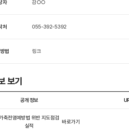
당자
감○○
락처
055-392-5392
표방법
링크
보 보기
공개 정보
U
가축전염예방법 위반 지도점검
바로가기
실적