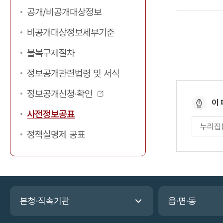
공개/비공개대상정보
개
정
비공개대상정보세부기준
보,
불복구제절차
U
R
정보공개관련법령 및 서식
L,
정보공개신청·확인
등
페
이
록
사전정보공표
이
페
부
지
이
정책실명제 공표
서,
만
지
만
등
족
족
도
록
도
일,
평
관
가
조
본청·직속기관
읍·면·동
입
련
회
력
기
수