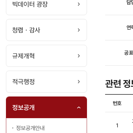
담
빅데이터 광장
연
청렴ㆍ감사
공
규제개혁
적극행정
관련 정
번호
정보공개
번
호,
1
정보공개안내
공