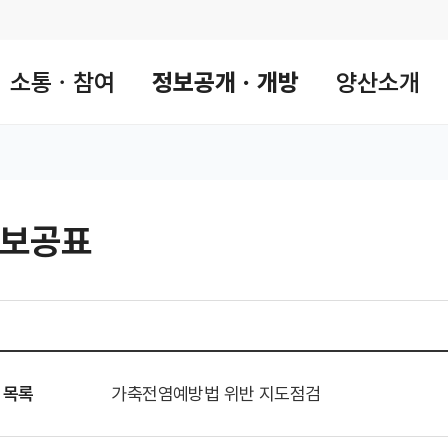
소통ㆍ참여
정보공개ㆍ개방
양산소개
보공표
 공유 리스트 열기
본문 인쇄
 목록
가축전염예방법 위반 지도점검