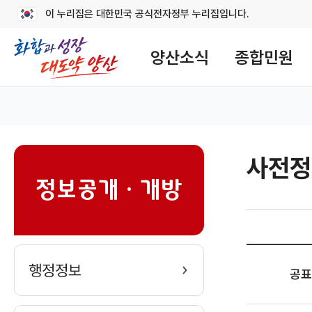
이 누리집은 대한민국 공식전자정부 누리집입니다.
메
뉴
양산소식
종합민원
구
성
대표 홈
사전정
sns
정보공개ㆍ개방
공
행정정보
공표
표