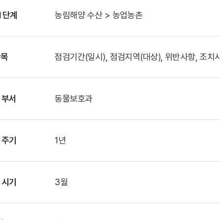
M 단계
농림해양 수산 > 농업농촌
항목
점검기간(일시), 점검지역(대상), 위반사항, 조치
 부서
동물보호과
 주기
1년
 시기
3월