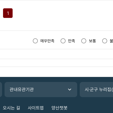
1
매우만족
만족
보통
관내유관기관
시·군구 누리집
오시는 길
사이트맵
양산챗봇