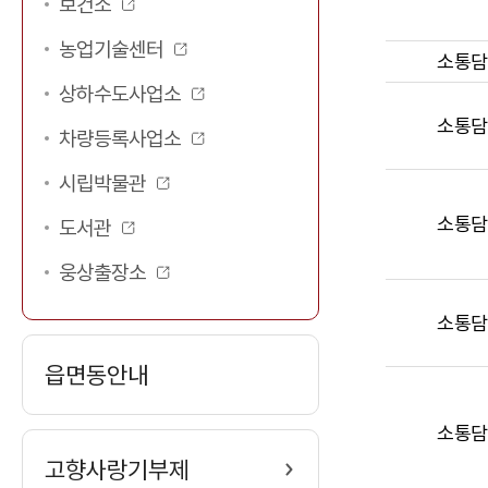
보건소
무
내
농업기술센터
소통담
용
상하수도사업소
순
소통담
차량등록사업소
서
대
시립박물관
로
소통담
도서관
안
내
웅상출장소
하
는
소통담
표
읍면동안내
입
니
소통담
다.
고향사랑기부제