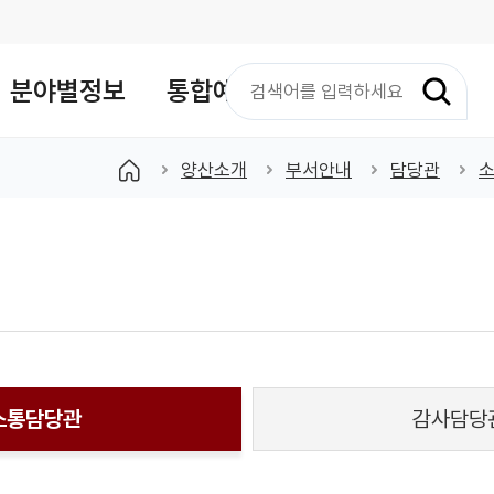
검
분야별정보
통합예약
색
어
입
양산소개
부서안내
담당관
력
소통담당관
감사담당