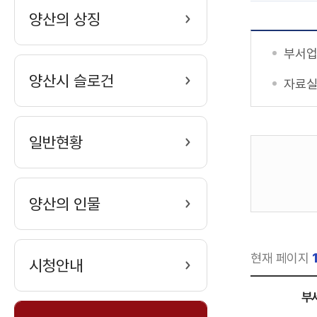
양산의 상징
부서
양산시 슬로건
자료
일반현황
게
시
판
양산의 인물
검
색
현재 페이지
시청안내
부