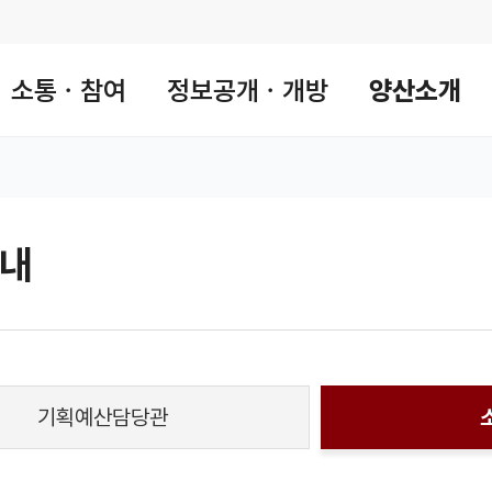
소통ㆍ참여
정보공개ㆍ개방
양산소개
내
 공유 리스트 열기
본문 인쇄
기획예산담당관