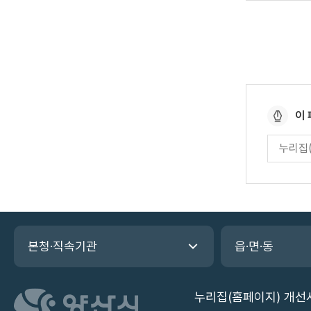
페
이
이
페
지
이
만
지
만
족
족
도
도
평
관
가
본청·직속기관
읍·면·동
련
입
기
력
관
누리집(홈페이지) 개선
바