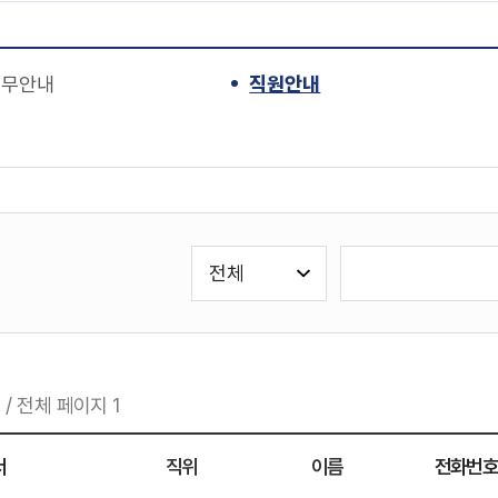
업무안내
직원안내
실
검
검
색
색
유
어
형
선
1
/ 전체 페이지 1
택
서
직위
이름
전화번