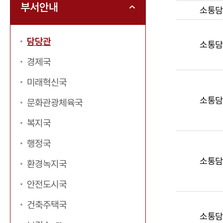
부서안내
직
소통담
원
목
담당관
소통담
록
경제국
을
부
미래혁신국
서,
소통담
문화관광체육국
직
위,
복지국
이
행정국
름,
전
소통담
환경녹지국
화
안전도시국
번
호,
건축주택국
업
소통담