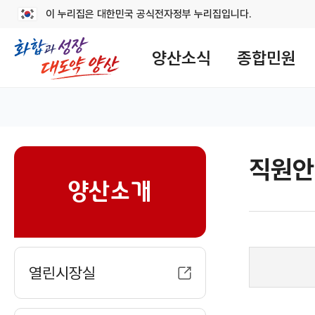
이 누리집은 대한민국 공식전자정부 누리집입니다.
메
뉴
양산소식
종합민원
구
성
대표 홈
직원안
sns
양산소개
열린시장실