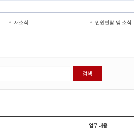
새소식
민원편람 및 소식
호
업무 내용