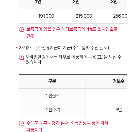
1인
2인
3인
기준임대료
191,000
215,000
256,000
(4급지)
를
보증금이 있을 경우 해당보증금의 4%를 월차임으로
나타낸
간주
표입니다.
자가가구 : 수선유지급여 지급(주택 등의 수선 실시)
모바일환경에서는 좌우로 이동하여 내용(표)을 보실 수
있습니다.
구분
경보수
자가가구급여를
수선금액
나타낸
표입니다.
수선주기
3년
주택조 노후도평가 점수, 소득인정액 등에 따라
차등지급