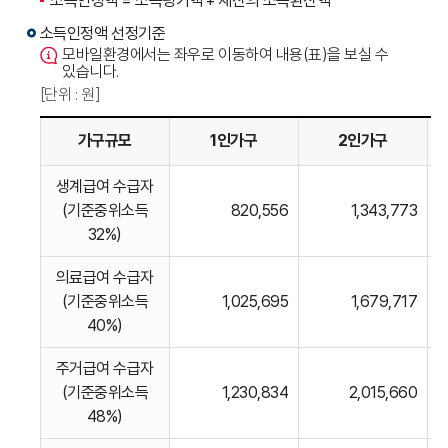
소득인정액 = 소득평가액 + 재산의 소득환산액
소득인정액 선정기준
모바일환경에서는 좌우로 이동하여 내용(표)을 보실 수
있습니다.
[단위 : 원]
가구규모
1인가구
2인가구
소득인정액
생계급여 수급자
선정기준을
(기준중위소득
820,556
1,343,773
나타낸
32%)
표입니다.
의료급여 수급자
(기준중위소득
1,025,695
1,679,717
40%)
주거급여 수급자
(기준중위소득
1,230,834
2,015,660
48%)