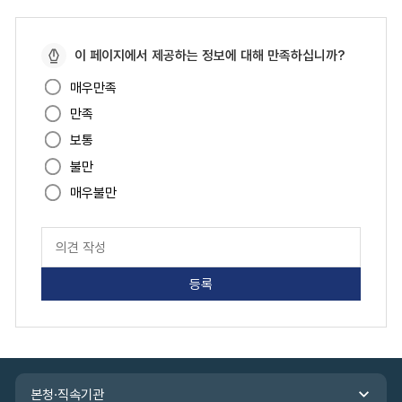
페
이 페이지에서 제공하는 정보에 대해 만족하십니까?
이
매우만족
지
만족
만
족
보통
도
불만
매우불만
페
이
지
만
족
도
평
가
입
관
력
본청·직속기관
련