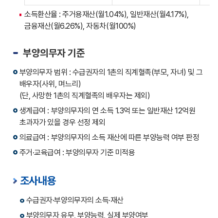
나타낸
소득환산율 : 주거용재산(월1.04%), 일반재산(월4.17%),
표입니다.
금융재산(월6.26%), 자동차(월100%)
부양의무자 기준
부양의무자 범위 : 수급권자의 1촌의 직계혈족(부모, 자녀) 및 그
배우자(사위, 며느리)
(단, 사망한 1촌의 직계혈족의 배우자는 제외)
생계급여 : 부양의무자의 연 소득 1.3억 또는 일반재산 12억원
초과자가 있을 경우 선정 제외
의료급여 : 부양의무자의 소득 재산에 따른 부양능력 여부 판정
주거·교육급여 : 부양의무자 기준 미적용
조사내용
수급권자·부양의무자의 소득·재산
부양의무자 유무, 부양능력, 실제 부양여부