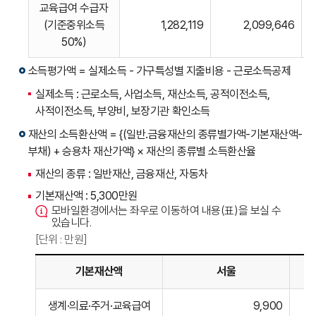
교육급여 수급자
(기준중위소득
1,282,119
2,099,646
50%)
소득평가액 = 실제소득 - 가구특성별 지출비용 - 근로소득공제
실제소득 : 근로소득, 사업소득, 재산소득, 공적이전소득,
사적이전소득, 부양비, 보장기관 확인소득
재산의 소득환산액 = {(일반․금융재산의 종류별가액-기본재산액-
부채) + 승용차 재산가액} × 재산의 종류별 소득환산율
재산의 종류 : 일반재산, 금융재산, 자동차
기본재산액 : 5,300만원
모바일환경에서는 좌우로 이동하여 내용(표)을 보실 수
있습니다.
[단위 : 만원]
기본재산액
서울
기본재산액
생계·의료·주거·교육급여
9,900
선정기준을