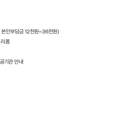
별 본인부담금 12천원~36천원)
 리폼
공기관 안내