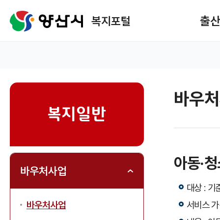
메
뉴
출산
복지포털
구
성
홈
바우처
sns
복지일반
아동·
바우처사업
대상 : 기
서비스 가
바우처사업