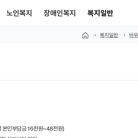
노인복지
장애인복지
복지일반
색창 열기
복지일반
바
급별 본인부담금 16천원~48천원)