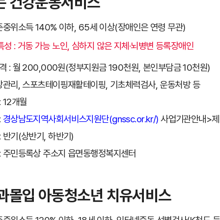
는 건강운동서비스
기준중위소득 140% 이하, 65세 이상(장애인은 연령 무관)
성 : 거동 가능 노인, 심하지 않은 지체·뇌병변 등록장애인
 : 월 200,000원(정부지원금 190천원, 본인부담금 10천원)
건강관리, 스포츠테이핑재활테이핑, 기초체력검사, 운동처방 등
 12개월
:
경상남도지역사회서비스지원단(gnssc.or.kr/)
사업기관안내>제
: 반기(상반기, 하반기)
: 주민등록상 주소지 읍면동행정복지센터
과몰입 아동청소년 치유서비스
기준중위소득 120% 이하, 18세 이하, 인터넷중독 선별검사(K척도