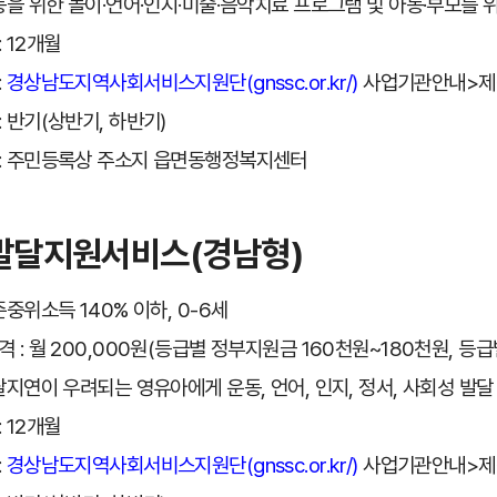
아동을 위한 놀이·언어·인지·미술·음악치료 프로그램 및 아동·부모를 
 12개월
:
경상남도지역사회서비스지원단(gnssc.or.kr/)
사업기관안내>제
: 반기(상반기, 하반기)
: 주민등록상 주소지 읍면동행정복지센터
발달지원서비스(경남형)
준중위소득 140% 이하, 0-6세
격 : 월 200,000원(등급별 정부지원금 160천원~180천원, 등
발달지연이 우려되는 영유아에게 운동, 언어, 인지, 정서, 사회성 발
 12개월
:
경상남도지역사회서비스지원단(gnssc.or.kr/)
사업기관안내>제