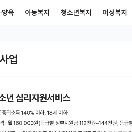
사이트맵
·양육
아동복지
청소년복지
여성복지
검
사업
 공유 리스트 열기
본문 인쇄
청소년 심리지원서비스
준중위소득 140% 이하, 18세 이하
격 : 월 160,000원(등급별 정부지원금 112천원~144천원, 등