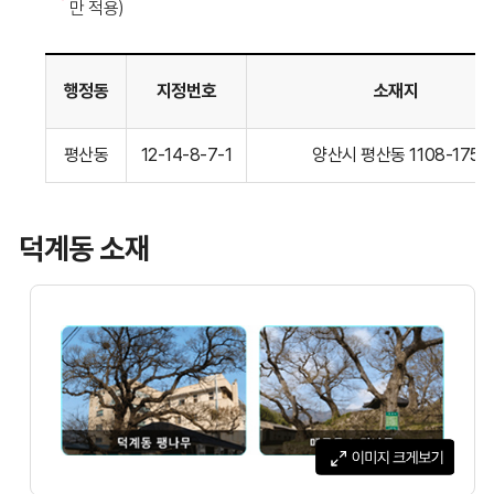
만 적용)
행정동
지정번호
소재지
평산동
평산동
12-14-8-7-1
양산시 평산동 1108-175
소재
보호수현황표입니다.
덕계동 소재