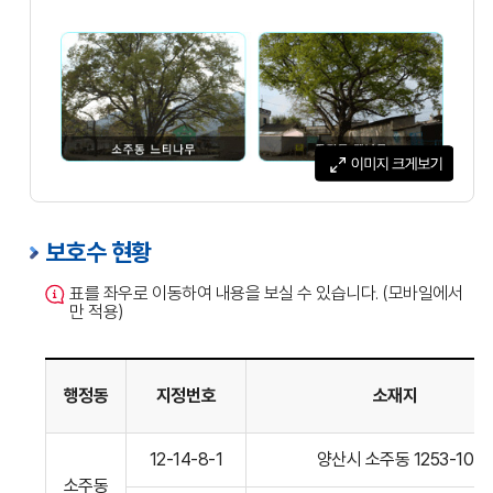
보호수 현황
표를 좌우로 이동하여 내용을 보실 수 있습니다. (모바일에서
만 적용)
행정동
지정번호
소재지
소주동
12-14-8-1
양산시 소주동 1253-10
소재
소주동