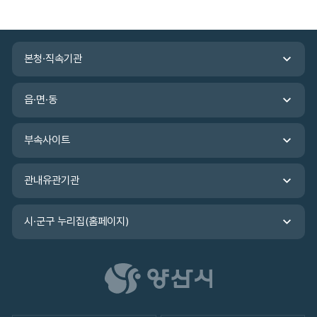
관
본청·직속기관
련
기
관
읍·면·동
바
로
가
부속사이트
기
관내유관기관
시·군구 누리집(홈페이지)