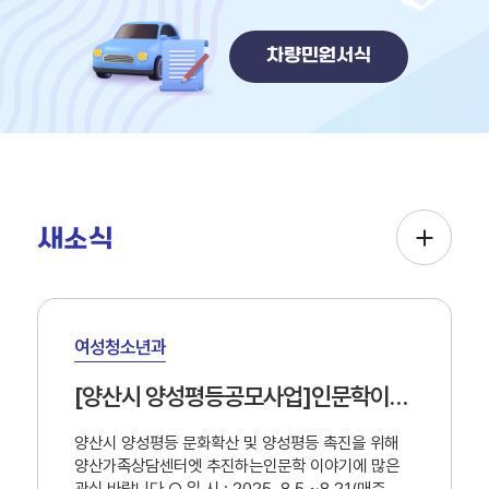
차량민원서식
새소식
새
소
여성청소년과
식
[양산시 양성평등공모사업]인문학이야기 「CINEMA 세상과 성인지감수성」신청 안내
양산시 양성평등 문화확산 및 양성평등 촉진을 위해
양산가족상담센터엣 추진하는인문학 이야기에 많은
관심 바랍니다.○ 일 시 : 2025. 8.5.~8.21(매주 화/