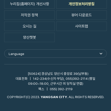
누리집(홈페이지) 개선사항
개인정보처리방침
저작권 정책
뷰어 다운로드
오시는 길
사이트맵
양산챗봇
Language
외
국
어
사
이
[50624] 경상남도 양산시 중앙로 39(남부동)
트
대표전화
142-234(수신자 부담), 055)392-2114 (평일
바
09:00~18:00, 근무시간 외 당직실 연결)
로
팩스
055) 392-2119
가
기
COPYRIGHT(C) 2023.
YANGSAN CITY
. ALL RIGHTS RESERVED.
열
기