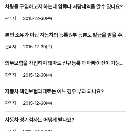
록
차량을 구입하고자 하는데 압류나 저당내역을 알수 있나요?
상
식
관리자
2015-12-30(수)
게
시
본인 소유가 아닌 자동차의 등록원부 등본도 발급을 받을 수 있는지요?
글
목
관리자
2015-12-30(수)
록
을
의무보험을 가입하지 않아도 신규등록 과 매매이전이 가능합니까?
번
호,
관리자
2015-12-30(수)
질
문,
자동차 책임보험과태료는 어느 경우 부과 되나요?
담
당
관리자
2015-12-30(수)
부
서,
자동차 정기검사는 어떻게 받나요?
작
성