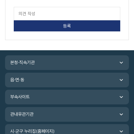
페
이
지
만
족
도
평
가
입
관
력
본청·직속기관
련
기
관
읍·면·동
바
로
가
부속사이트
기
관내유관기관
시·군구 누리집(홈페이지)