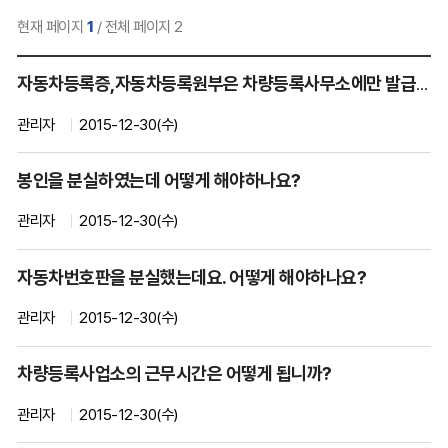
현재 페이지
1
/ 전체 페이지 2
차
자동차등록증,자동차등록원부은 차량등록사무소에만 발급가능한가요?
량
등
관리자
2015-12-30(수)
록
사
봉인을 분실하였는데 어떻게 해야하나요?
업
소
관리자
2015-12-30(수)
>
정
자동차번호판을 분실했는데요. 어떻게 해야하나요?
보
마
관리자
2015-12-30(수)
당
>
차량등록사업소의 근무시간은 어떻게 됩니까?
차
량
관리자
2015-12-30(수)
등