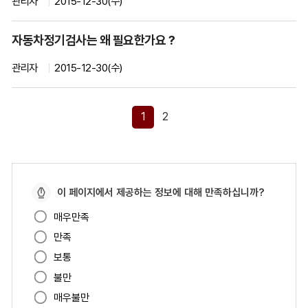
관리자
2015-12-30(수)
일
항
자동차정기검사는 왜 필요한가요 ?
목
별
관리자
2015-12-30(수)
순
서
대
1
2
로
안
내
하
는
페
이 페이지에서 제공하는 정보에 대해 만족하십니까?
표
이
매우만족
입
지
만족
니
만
다.
족
보통
도
불만
매우불만