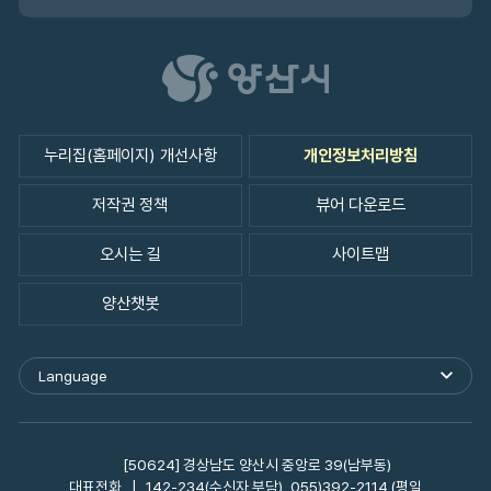
누리집(홈페이지) 개선사항
개인정보처리방침
저작권 정책
뷰어 다운로드
오시는 길
사이트맵
양산챗봇
Language
외
국
어
사
이
[50624] 경상남도 양산시 중앙로 39(남부동)
트
대표전화
142-234(수신자 부담), 055)392-2114 (평일