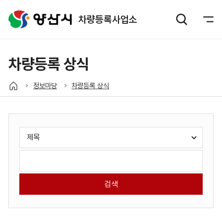
차량등록사업소
차량등록 상식
정보마당
차량등록 상식
게
검
시
색
판
유
검
검
형
색
색
선
어
택:
입
력: