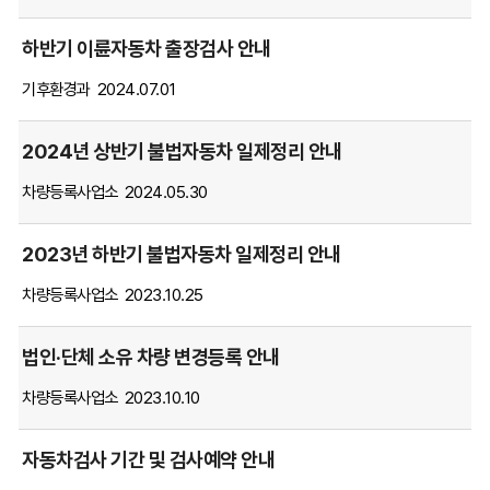
담
당
하반기 이륜자동차 출장검사 안내
부
기후환경과
2024.07.01
서,
작
성
2024년 상반기 불법자동차 일제정리 안내
일,
차량등록사업소
2024.05.30
조
회
항
2023년 하반기 불법자동차 일제정리 안내
목
차량등록사업소
2023.10.25
별
순
서
법인‧단체 소유 차량 변경등록 안내
대
차량등록사업소
2023.10.10
로
안
내
자동차검사 기간 및 검사예약 안내
하