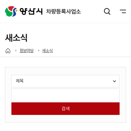
차량등록사업소
새소식
정보마당
새소식
게
검
시
색
판
유
검
검
형
색
색
선
어
택:
입
력: