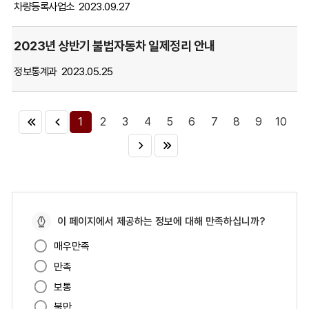
차량등록사업소
2023.09.27
는
표
2023년 상반기 불법자동차 일제정리 안내
입
니
정보통계과
2023.05.25
다.
1
2
3
4
5
6
7
8
9
10
페
이 페이지에서 제공하는 정보에 대해 만족하십니까?
이
매우만족
지
만족
만
족
보통
도
불만