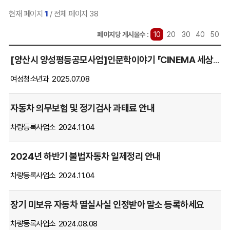
현재 페이지
1
/ 전체 페이지 38
선
페이지당 게시물수 :
10
20
30
40
50
택
새
됨
[양산시 양성평등공모사업]인문학이야기 「CINEMA 세상과 성인지감수성」신청 안내
소
식
여성청소년과
2025.07.08
게
시
자동차 의무보험 및 정기검사 과태료 안내
글
목
차량등록사업소
2024.11.04
록
을
2024년 하반기 불법자동차 일제정리 안내
번
호,
차량등록사업소
2024.11.04
제
목,
장기 미보유 자동차 멸실사실 인정받아 말소 등록하세요
파
일,
차량등록사업소
2024.08.08