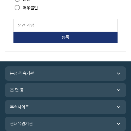
매우불만
페
이
지
만
족
도
평
가
입
관
력
본청·직속기관
련
기
관
읍·면·동
바
로
가
부속사이트
기
관내유관기관