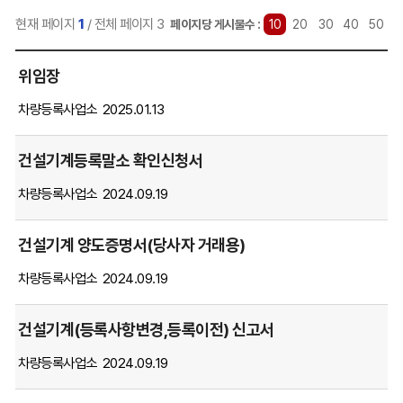
현재 페이지
1
/ 전체 페이지 3
선
페이지당 게시물수 :
10
20
30
40
50
택
민
됨
위임장
원
서
차량등록사업소
2025.01.13
식
게
건설기계등록말소 확인신청서
시
글
차량등록사업소
2024.09.19
목
록
건설기계 양도증명서(당사자 거래용)
을
번
차량등록사업소
2024.09.19
호,
제
건설기계(등록사항변경,등록이전) 신고서
목,
파
차량등록사업소
2024.09.19
일,