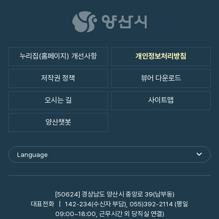
누리집(홈페이지) 개선사항
개인정보처리방침
저작권 정책
뷰어 다운로드
오시는 길
사이트맵
양산챗봇
Language
외
국
어
사
이
[50624] 경상남도 양산시 중앙로 39(남부동)
트
대표전화
142-234(수신자 부담), 055)392-2114 (평일
바
09:00~18:00, 근무시간 외 당직실 연결)
로