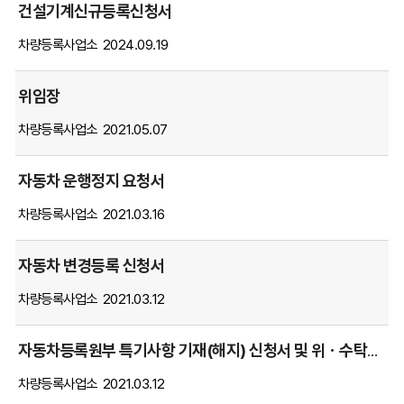
담
건설기계신규등록신청서
당
차량등록사업소
2024.09.19
부
서,
작
위임장
성
차량등록사업소
2021.05.07
일,
조
회
자동차 운행정지 요청서
항
차량등록사업소
2021.03.16
목
별
순
자동차 변경등록 신청서
서
차량등록사업소
2021.03.12
대
로
안
자동차등록원부 특기사항 기재(해지) 신청서 및 위ㆍ수탁계약 해지 확인서
내
차량등록사업소
2021.03.12
하