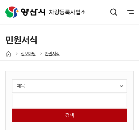
차량등록사업소
민원서식
정보마당
민원서식
게
검
시
색
판
유
검
검
형
색
색
선
어
택:
입
력: