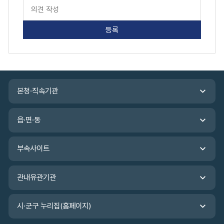
페
이
지
만
족
도
평
가
입
관
력
본청·직속기관
련
기
관
읍·면·동
바
로
가
부속사이트
기
관내유관기관
시·군구 누리집(홈페이지)