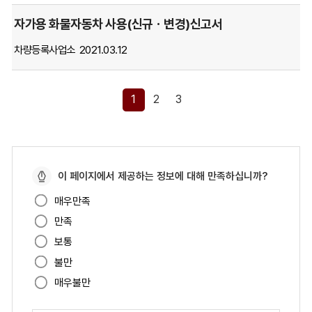
는
자가용 화물자동차 사용(신규ㆍ변경)신고서
표
입
차량등록사업소
2021.03.12
니
다.
1
2
3
페
이 페이지에서 제공하는 정보에 대해 만족하십니까?
이
매우만족
지
만족
만
족
보통
도
불만
매우불만