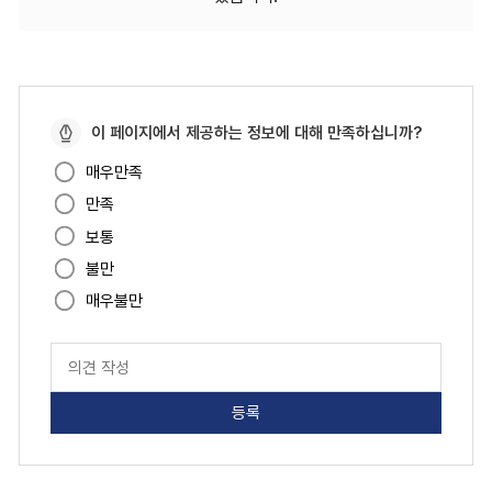
페
이 페이지에서 제공하는 정보에 대해 만족하십니까?
이
매우만족
지
만족
만
족
보통
도
불만
매우불만
페
이
지
만
족
도
평