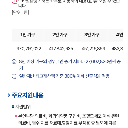
모바일환경에서는 좌우로 이동하여 내용(표)을 보실 수 있습
니다.
[단위 : 원]
1인 가구
2인 가구
3인 가구
4인 
2026년
370,791,022
417,842,935
451,216,863
483,898
소아
암환자
8인 이상 가구의 경우, 1인 증가 시마다 27,602,820원씩 증
지원
가
대상자
일반재산 최고재산액 기준 300% 이하 산출식을 적용
선정
재산
기준에
주요지원내용
관한
지원범위
표입니다
본인부담 의료비, 희귀의약품 구입비, 조혈모세포 이식 관련
의료비, 필수 치료 재료대,항암치료 부작용 중 탈모에 따른