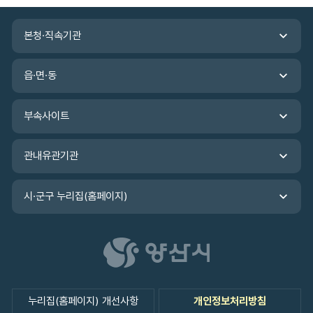
가
입
관
력
본청·직속기관
련
기
관
읍·면·동
바
로
가
부속사이트
기
관내유관기관
시·군구 누리집(홈페이지)
누리집(홈페이지) 개선사항
개인정보처리방침