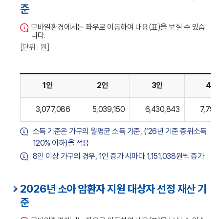
준
모바일환경에서는 좌우로 이동하여 내용(표)을 보실 수 있습
니다.
[단위 : 원]
1인
2인
3인
4인
2026년
3,077,086
5,039,150
6,430,843
7,793
소아
암환자
소득 기준은 가구의 월평균 소득 기준, (‘26년 기준 중위소득
지원
120% 이하)을 적용
대상자
8인 이상 가구의 경우, 1인 증가 시마다 1,151,038원씩 증가
선정
소득
기준에
2026년 소아 암환자 지원 대상자 선정 재산 기
관한
준
표입니다