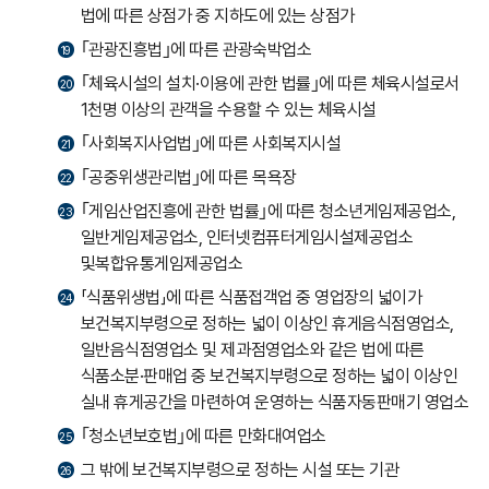
법에 따른 상점가 중 지하도에 있는 상점가
｢관광진흥법｣에 따른 관광숙박업소
19
｢체육시설의 설치·이용에 관한 법률｣에 따른 체육시설로서
20
1천명 이상의 관객을 수용할 수 있는 체육시설
｢사회복지사업법｣에 따른 사회복지시설
21
｢공중위생관리법｣에 따른 목욕장
22
｢게임산업진흥에 관한 법률｣에 따른 청소년게임제공업소,
23
일반게임제공업소, 인터넷컴퓨터게임시설제공업소
및복합유통게임제공업소
「식품위생법」에 따른 식품접객업 중 영업장의 넓이가
24
보건복지부령으로 정하는 넓이 이상인 휴게음식점영업소,
일반음식점영업소 및 제과점영업소와 같은 법에 따른
식품소분·판매업 중 보건복지부령으로 정하는 넓이 이상인
실내 휴게공간을 마련하여 운영하는 식품자동판매기 영업소
｢청소년보호법｣에 따른 만화대여업소
25
그 밖에 보건복지부령으로 정하는 시설 또는 기관
26