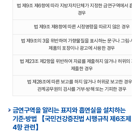
과태료
법 제9조 제6항에 따라 지방자치단체가 지정한 금연구역에서 흡연
금액을
경우
1차위반,
2차위반,
법 제9조 제8항에 따른 시정명령을 따르지 않은 경우
3차이상
위반으로
법 제9조의 3을 위반하여 가향물질을 표시하는 문구나 그림·사
나누어
제품의 포장이나 광고에 사용한 경우
상세히
안내하는
법 제23조 제2항을 위반하여 자료를 제출하지 않거나 허위의 
표입니다.
제출한 경우
법 제28조에 따른 보고를 하지 않거나 허위로 보고한 경우와
관계공무원의 검사를 거부·방해 또는 기피한 경우
금연구역을 알리는 표지와 흡연실을 설치하는
기준·방법 【국민건강증진법 시행규칙 제6조제
4항 관련】