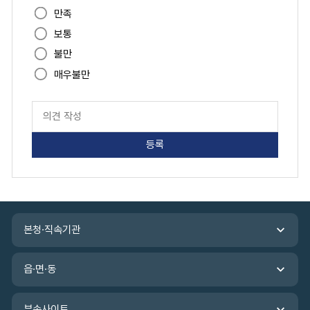
만족
만
족
보통
도
불만
매우불만
페
이
지
만
족
도
평
가
입
관
력
본청·직속기관
련
기
관
읍·면·동
바
로
가
부속사이트