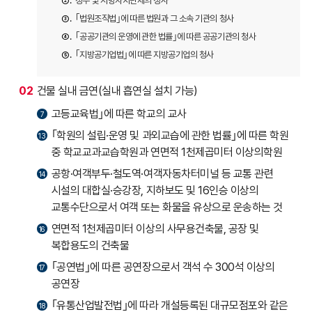
②
정부 및 지방자치단체의 청사
③
｢법원조직법｣에 따른 법원과 그 소속 기관의 청사
④
｢공공기관의 운영에 관한 법률｣에 따른 공공기관의 청사
⑤
｢지방공기업법｣에 따른 지방공기업의 청사
02
건물 실내 금연(실내 흡연실 설치 가능)
고등교육법｣에 따른 학교의 교사
7
｢학원의 설립·운영 및 과외교습에 관한 법률｣에 따른 학원
13
중 학교교과교습학원과 연면적 1천제곱미터 이상의학원
공항·여객부두·철도역·여객자동차터미널 등 교통 관련
14
시설의 대합실·승강장, 지하보도 및 16인승 이상의
교통수단으로서 여객 또는 화물을 유상으로 운송하는 것
연면적 1천제곱미터 이상의 사무용건축물, 공장 및
16
복합용도의 건축물
｢공연법｣에 따른 공연장으로서 객석 수 300석 이상의
17
공연장
｢유통산업발전법｣에 따라 개설등록된 대규모점포와 같은
18