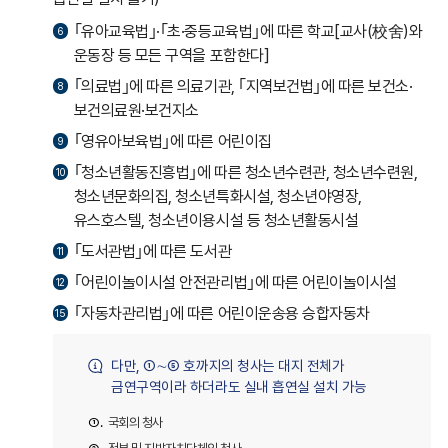
｢유아교육법｣·｢초·중등교육법｣에 따른 학교[교사(校舍)와
6
운동장 등 모든 구역을 포함한다]
｢의료법｣에 따른 의료기관, ｢지역보건법｣에 따른 보건소·
8
보건의료원·보건지소
｢영유아보육법｣에 따른 어린이집
9
｢청소년활동진흥법｣에 따른 청소년수련관, 청소년수련원,
10
청소년문화의집, 청소년특화시설, 청소년야영장,
유스호스텔, 청소년이용시설 등 청소년활동시설
｢도서관법｣에 따른 도서관
11
｢어린이놀이시설 안전관리법｣에 따른 어린이놀이시설
12
｢자동차관리법｣에 따른 어린이운송용 승합자동차
15
다만, ①∼⑤ 호까지의 청사는 대지 전체가
금연구역이라 하더라도 실내 흡연실 설치 가능
①
국회의 청사