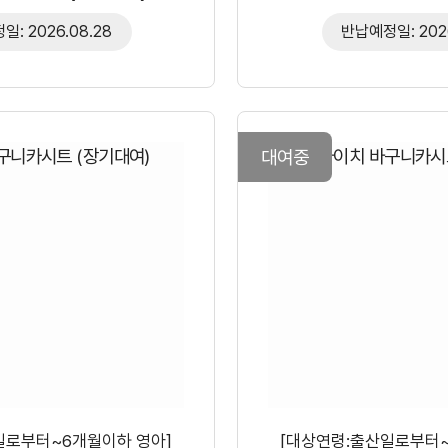
: 2026.08.28
반납예정일: 2026
대여중
일로부터~6개월이하 영아]
[대상연령:출산일로부터~