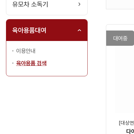
검
유모차 소독기
색
육아용품대여
대여중
이용안내
육아용품 검색
[대상
다