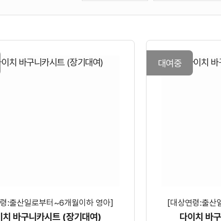
유
형
선
택
대여중
연령:출산일로부터~6개월이하 영아]
[대상연령:출산
이치 바구니카시트 (장기대여)
다이치 바구