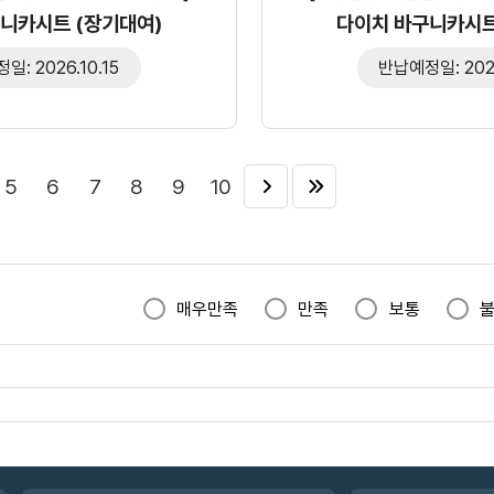
니카시트 (장기대여)
다이치 바구니카시트
: 2026.10.15
반납예정일: 2026
5
6
7
8
9
10
매우만족
만족
보통