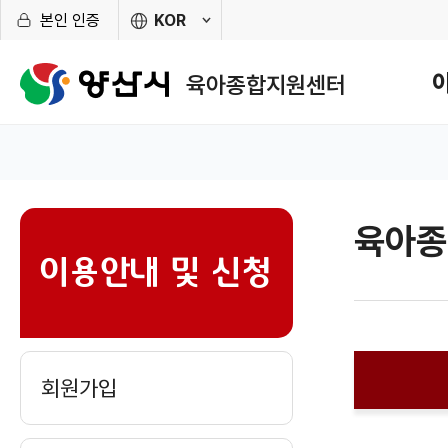
본인 인증
KOR
외
메
국
뉴
어
육아종합지원센터
사
구
이
성
트
원센터 홈
바
로
가
기
열
육아종
sns
기
이용안내 및 신청
회원가입