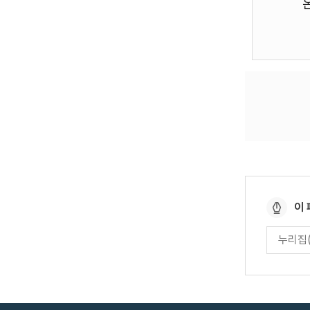
페
이
이
페
지
이
만
지
만
족
족
도
도