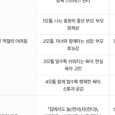
양육 스트레스 관리
1모튤. 나는 충분히 좋은 부모: 부모
정체성
부모 역할의 어려움
2모튤. 자녀와 함께하는 성장: 부모
효능감
3모튤 알수록 쉬워지는 육아: 현실
육아 고민
4모튤 함께 할수록 행복한 육아:
소통과 공감
「집에서도 놀(면서)자(란다)!」