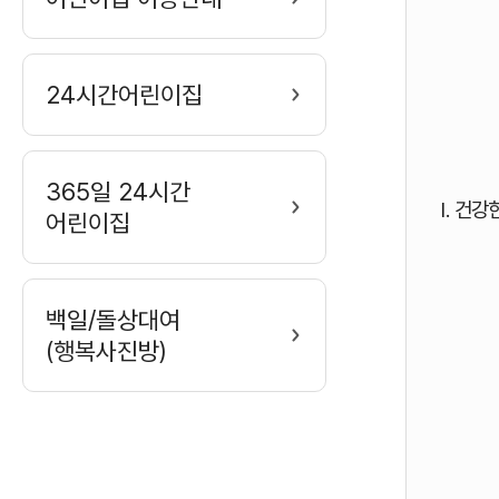
표입니다.
24시간어린이집
365일 24시간
Ⅰ. 건
어린이집
백일/돌상대여
(행복사진방)