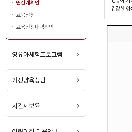
영유아 가
연간계획안
건강한 양
교육신청
교육신청내역확인
부모교육
영유아체험프로그램
계획안-
범주,
교육명
(과목명),
가정양육상담
내용
특징
,
시간제보육
비고
순서로
안내한
어린이집 이용안내