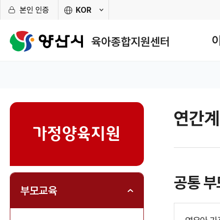
본인 인증
KOR
외
메
국
뉴
어
육아종합지원센터
사
구
이
성
트
홈
바
로
가
기
열
연간계
sns
기
가정양육지원
공통 
부모교육