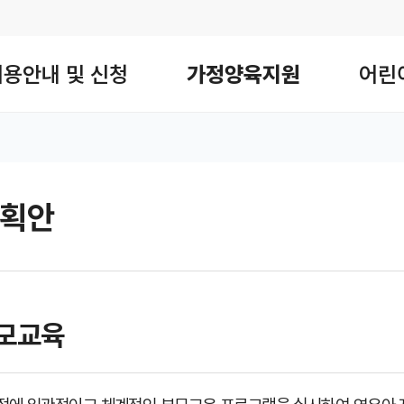
사이트맵
이용안내 및 신청
가정양육지원
어린
획안
 공유 리스트 열기
본문 인쇄
부모교육