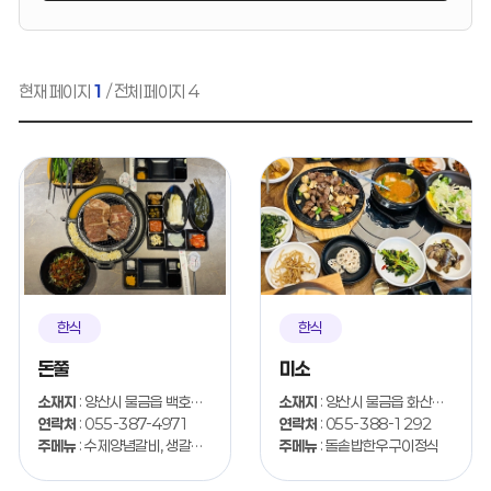
현재 페이지
1
/ 전체 페이지 4
한식
한식
돈쭐
미소
소재지
: 양산시 물금읍 백호2길 24-11
소재지
: 양산시 물금읍 화산길 70
연락처
: 055-387-4971
연락처
: 055-388-1292
주메뉴
: 수제양념갈비, 생갈비, LA갈비
주메뉴
: 돌솥밥한우구이정식