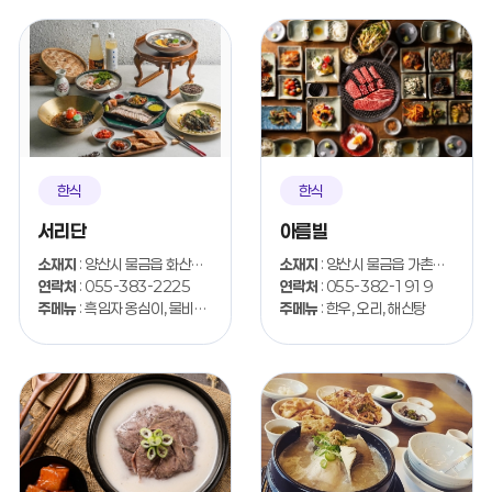
한식
한식
서리단
아름빌
소재지
: 양산시 물금읍 화산길 10
소재지
: 양산시 물금읍 가촌서로 17-22
연락처
: 055-383-2225
연락처
: 055-382-1919
주메뉴
: 흑임자 옹심이, 물비빔 메밀면
주메뉴
: 한우, 오리, 해신탕