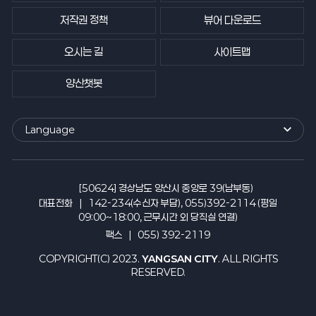
저작권 정책
뷰어 다운로드
오시는 길
사이트맵
양산챗봇
Language
외
국
어
사
[50624] 경상남도 양산시 중앙로 39(남부동)
이
대표전화
142-234(수신자 부담), 055)392-2114 (평일
트
09:00~18:00, 근무시간 외 당직실 연결)
바
팩스
055) 392-2119
로
가
COPYRIGHT(C) 2023.
YANGSAN CITY
. ALL RIGHTS
기
RESERVED.
열
기