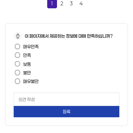
1
2
3
4
페
이 페이지에서 제공하는 정보에 대해 만족하십니까?
이
매우만족
지
만족
만
보통
족
불만
도
매우불만
페
이
지
만
족
도