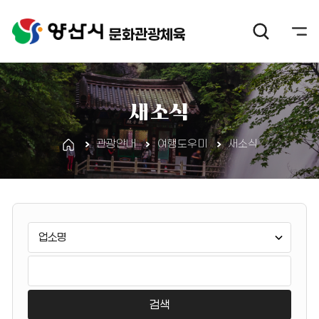
문화관광체육
새소식
관광안내
여행도우미
새소식
게
검
시
색
판
유
검
검
형
색
색
선
어
택