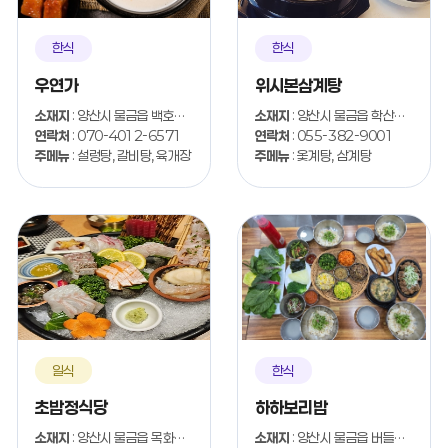
한식
한식
우연가
위시본삼계탕
소재지
: 양산시 물금읍 백호2길 23-11
소재지
: 양산시 물금읍 학산1길 16-12
연락처
: 070-4012-6571
연락처
: 055-382-9001
주메뉴
: 설렁탕, 갈비탕, 육개장
주메뉴
: 옻계탕, 삼계탕
일식
한식
초밥정식당
하하보리밥
소재지
: 양산시 물금읍 목화로 40
소재지
: 양산시 물금읍 버들3길 8-1