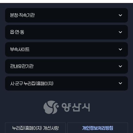
평
가
관
입
본청·직속기관
련
력
기
관
읍·면·동
바
로
부속사이트
가
기
관내유관기관
시·군구 누리집(홈페이지)
누리집(홈페이지) 개선사항
개인정보처리방침