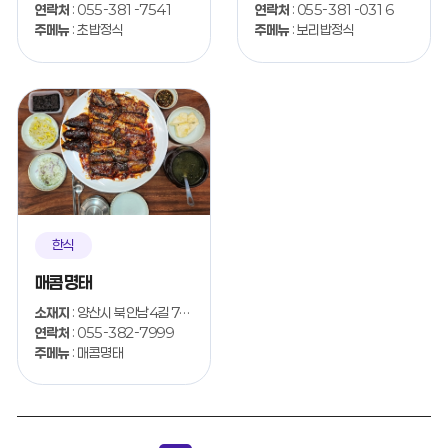
연락처
: 055-381-7541
연락처
: 055-381-0316
주메뉴
: 초밥정식
주메뉴
: 보리밥정식
한식
매콤명태
소재지
: 양산시 북안남4길 7-29
연락처
: 055-382-7999
주메뉴
: 매콤명태