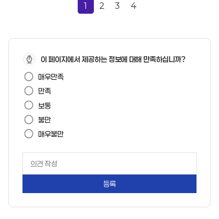
1
2
3
4
페
이 페이지에서 제공하는 정보에 대해 만족하십니까?
이
매우만족
지
만족
만
보통
족
불만
도
매우불만
페
이
지
만
족
도