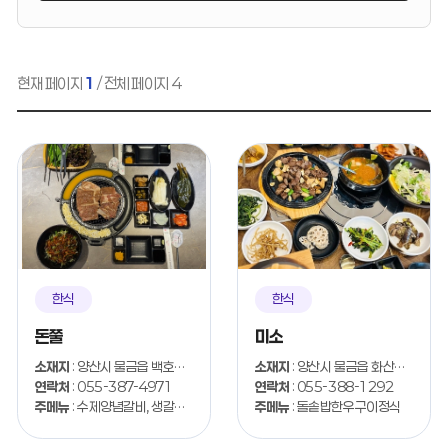
현재 페이지
1
/ 전체 페이지 4
한식
한식
돈쭐
미소
소재지
: 양산시 물금읍 백호2길 24-11
소재지
: 양산시 물금읍 화산길 70
연락처
: 055-387-4971
연락처
: 055-388-1292
주메뉴
: 수제양념갈비, 생갈비, LA갈비
주메뉴
: 돌솥밥한우구이정식