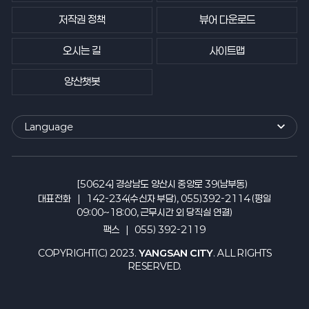
저작권 정책
뷰어 다운로드
오시는 길
사이트맵
양산챗봇
Language
외
국
어
사
[50624] 경상남도 양산시 중앙로 39(남부동)
이
대표전화
142-234(수신자 부담), 055)392-2114 (평일
트
09:00~18:00, 근무시간 외 당직실 연결)
바
팩스
055) 392-2119
로
가
COPYRIGHT(C) 2023.
YANGSAN CITY
. ALL RIGHTS
기
RESERVED.
열
기