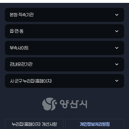
평
가
관
입
본청·직속기관
련
력
기
관
읍·면·동
바
로
부속사이트
가
기
관내유관기관
시·군구 누리집(홈페이지)
누리집(홈페이지) 개선사항
개인정보처리방침