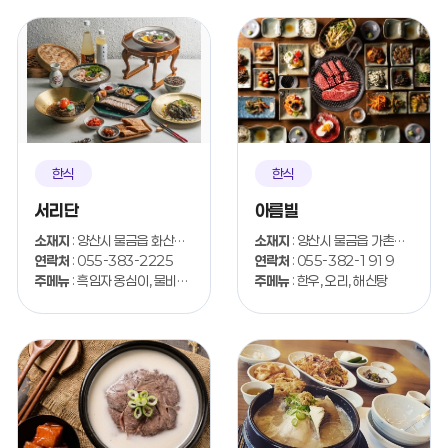
한식
한식
서리단
아름빌
소재지
: 양산시 물금읍 화산길 10
소재지
: 양산시 물금읍 가촌서로 17-22
연락처
: 055-383-2225
연락처
: 055-382-1919
주메뉴
: 흑임자 옹심이, 물비빔 메밀면
주메뉴
: 한우, 오리, 해신탕