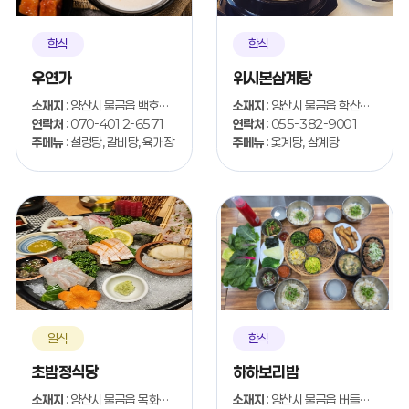
한식
한식
우연가
위시본삼계탕
소재지
: 양산시 물금읍 백호2길 23-11
소재지
: 양산시 물금읍 학산1길 16-12
연락처
: 070-4012-6571
연락처
: 055-382-9001
주메뉴
: 설렁탕, 갈비탕, 육개장
주메뉴
: 옻계탕, 삼계탕
일식
한식
초밥정식당
하하보리밥
소재지
: 양산시 물금읍 목화로 40
소재지
: 양산시 물금읍 버들3길 8-1