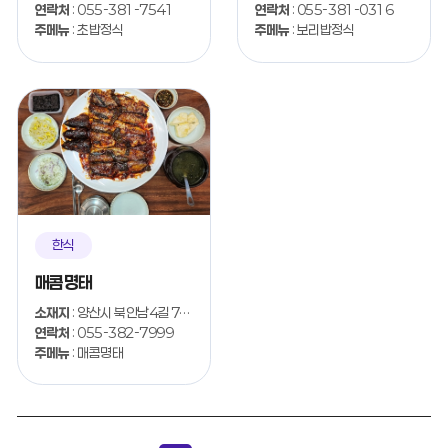
연락처
: 055-381-7541
연락처
: 055-381-0316
주메뉴
: 초밥정식
주메뉴
: 보리밥정식
한식
매콤명태
소재지
: 양산시 북안남4길 7-29
연락처
: 055-382-7999
주메뉴
: 매콤명태