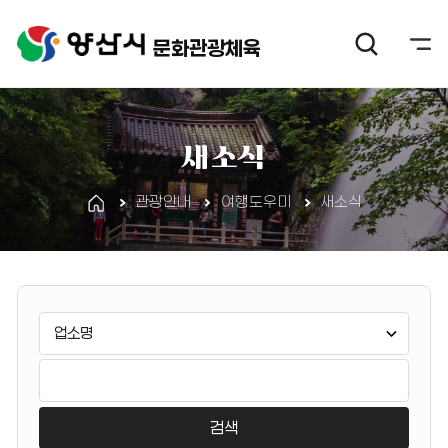
문화관광체육
새소식
관광안내
여행도우미
새소식
게
검
시
색
판
유
검
검
형
색
색
선
어
택