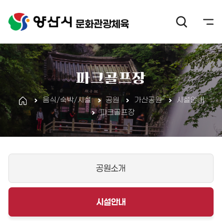
문화관광체육
파크골프장
음식/숙박/시설
공원
가산공원
시설안내
파크골프장
공원소개
시설안내