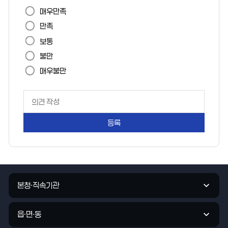
이
매우만족
지
만족
만
보통
족
불만
도
매우불만
페
이
지
만
족
도
평
가
관
입
본청·직속기관
련
력
기
관
읍·면·동
바