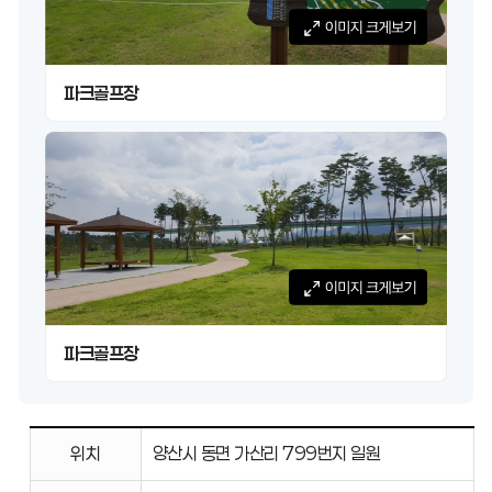
파크골프장
파크골프장
위치,
위치
양산시 동면 가산리 799번지 일원
면적,
편의시설,