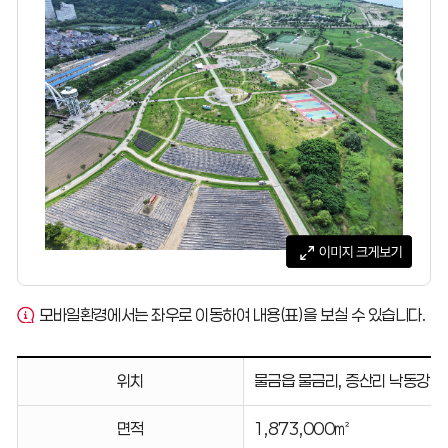
모바일환경에서는 좌우로 이동하여 내용(표)을 보실 수 있습니다.
위치,
위치
물금읍 물금리, 증산리 낙동강 고
면적,
도로,
면적
1,873,000㎡
주요시설