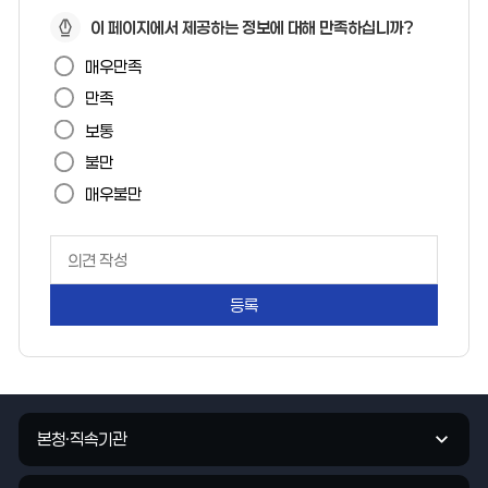
페
이 페이지에서 제공하는 정보에 대해 만족하십니까?
이
매우만족
지
만족
만
보통
족
불만
도
매우불만
페
이
지
만
족
도
평
가
관
입
본청·직속기관
련
력
기