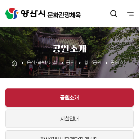
문화관광체육
공원소개
음식/숙박/시설
공원
황산공원
공원소개
공원소개
시설안내