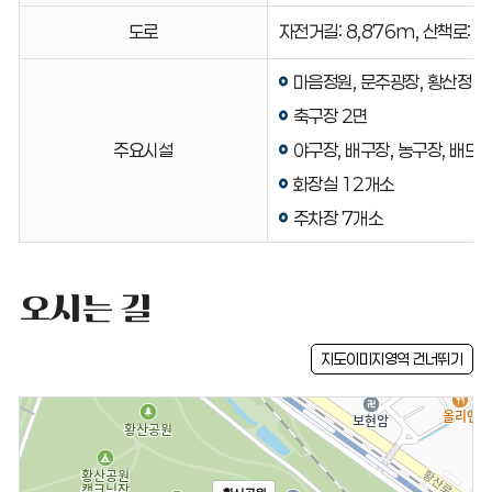
안내
도로
자전거길: 8,876m, 산책로: 1
표
마음정원, 문주광장, 황산정
축구장 2면
주요시설
야구장, 배구장, 농구장, 배드
화장실 12개소
주차장 7개소
오시는 길
지도이미지영역 건너뛰기