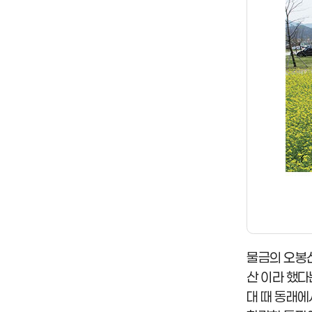
물금의 오봉산
산 이라 했다
대 때 동래에