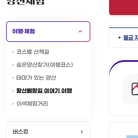
양산체험
여행·체험
물금 
코스별 산책길
숨은양산찾기(여행코스)
테마가 있는 양산
황산베랑길 이야기 여행
이색체험거리
버스킹