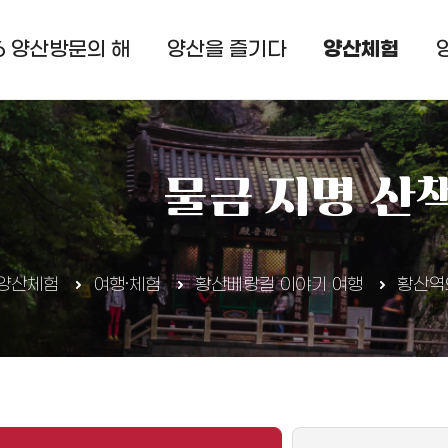
사이트맵
6 양산방문의 해
양산을 즐기다
양산체험
검
물금 지명 산
ns 공유 리스트 열기
본문 인쇄
양산체험
여행·체험
황산베랑길 이야기 여행
황산역