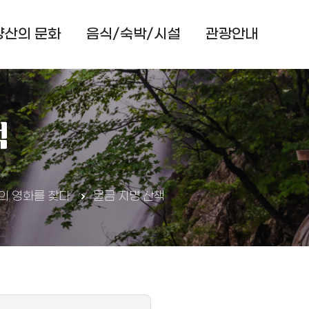
양산의 문화
음식/숙박/시설
관광안내
색창 열기
책
의 영화를 찾다
물금 지명 산책