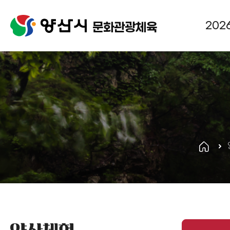
메
뉴
202
문화관광체육
구
성
s