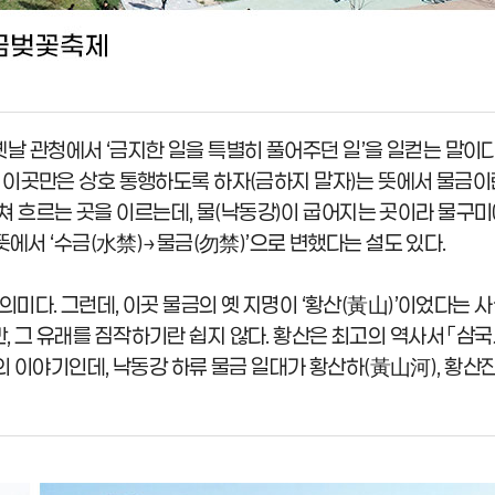
 옛날 관청에서 ‘금지한 일을 특별히 풀어주던 일’을 일컫는 말이
 이곳만은 상호 통행하도록 하자(금하지 말자)는 뜻에서 물금이
이쳐 흐르는 곳을 이르는데, 물(낙동강)이 굽어지는 곳이라 물구
뜻에서 ‘수금(水禁)→물금(勿禁)’으로 변했다는 설도 있다.
다. 그런데, 이곳 물금의 옛 지명이 ‘황산(黃山)’이었다는 
지만, 그 유래를 짐작하기란 쉽지 않다. 황산은 최고의 역사서 「삼
전의 이야기인데, 낙동강 하류 물금 일대가 황산하(黃山河), 황