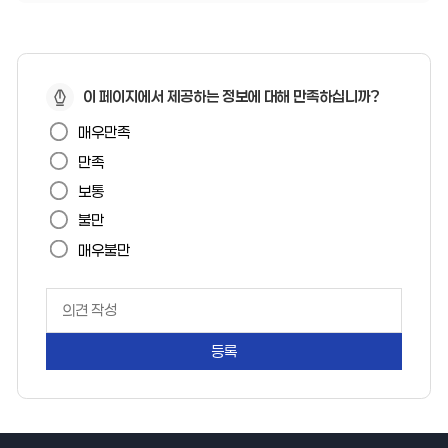
페
이 페이지에서 제공하는 정보에 대해 만족하십니까?
이
매우만족
지
만족
만
보통
족
불만
도
매우불만
페
이
지
만
족
도
평