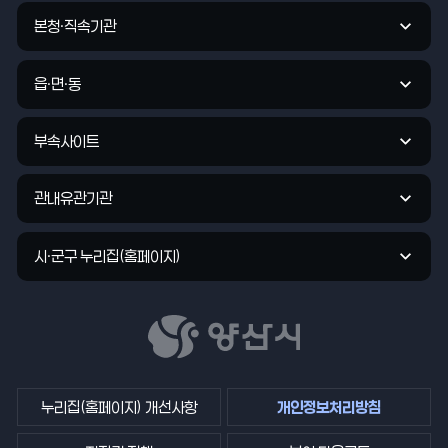
가
관
입
본청·직속기관
련
력
기
관
읍·면·동
바
로
부속사이트
가
기
관내유관기관
시·군구 누리집(홈페이지)
누리집(홈페이지) 개선사항
개인정보처리방침