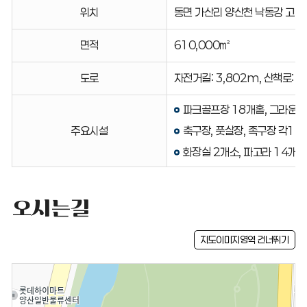
위치,
위치
동면 가산리 양산천 낙동강 고수부
면적,
도로,
면적
610,000㎡
주요시설
안내
도로
자전거길: 3,802m, 산책로: 3
표
파크골프장 18개홀, 그라운드
주요시설
축구장, 풋살장, 족구장 각1면
화장실 2개소, 파고라 14개
오시는길
지도이미지영역 건너뛰기