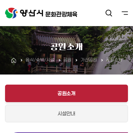
문화관광체육
공원소개
음식/숙박/시설
공원
가산공원
공원소개
공원소개
시설안내