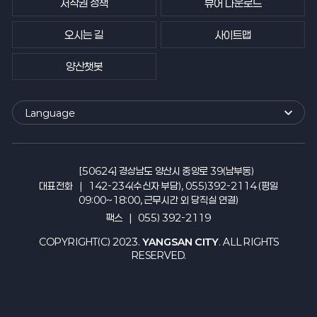
저작권 정책
뷰어 다운로드
오시는 길
사이트맵
양산챗봇
Language
외
국
어
사
[50624] 경상남도 양산시 중앙로 39(남부동)
이
대표전화
142-234(수신자 부담), 055)392-2114 (평일
트
09:00~18:00, 근무시간 외 당직실 연결)
바
팩스
055) 392-2119
로
가
COPYRIGHT(C) 2023.
YANGSAN CITY
. ALL RIGHTS
기
RESERVED.
열
기