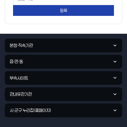
이
지
만
족
도
평
가
관
입
본청·직속기관
련
력
기
관
읍·면·동
바
로
부속사이트
가
기
관내유관기관
시·군구 누리집(홈페이지)