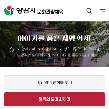
문화관광체육
이야기를 품은 지명'화제'
양산체험
여행·체험
황산베랑길 이야기 여행
명작의 모대 화제리
이야기를 품은 지명'화제'
황산역의 영화를 찾다
명작의 모대 화제리