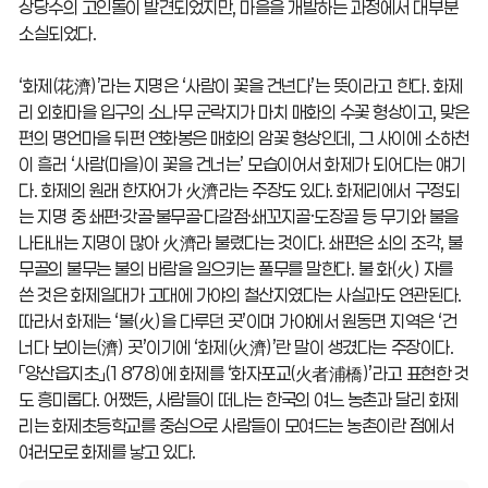
상당수의 고인돌이 발견되었지만, 마을을 개발하는 과정에서 대부분
소실되었다.
‘화제(花濟)’라는 지명은 ‘사람이 꽃을 건넌다’는 뜻이라고 한다. 화제
리 외화마을 입구의 소나무 군락지가 마치 매화의 수꽃 형상이고, 맞은
편의 명언마을 뒤편 연화봉은 매화의 암꽃 형상인데, 그 사이에 소하천
이 흘러 ‘사람(마을)이 꽃을 건너는’ 모습이어서 화제가 되어다는 얘기
다. 화제의 원래 한자어가 火濟라는 주장도 있다. 화제리에서 구정되
는 지명 중 쇄편·갓골·불무골·다갈점·쇄꼬지골·도장골 등 무기와 불을
나타내는 지명이 많아 火濟라 불렸다는 것이다. 쇄편은 쇠의 조각, 불
무골의 불무는 불의 바람을 일으키는 풀무를 말한다. 불 화(火) 자를
쓴 것은 화제일대가 고대에 가야의 철산지였다는 사실과도 연관된다.
따라서 화제는 ‘불(火)을 다루던 곳’이며 가야에서 원동면 지역은 ‘건
너다 보이는(濟) 곳’이기에 ‘화제(火濟)’란 말이 생겼다는 주장이다.
「양산읍지초」(1878)에 화제를 ‘화자포교(火者浦橋)’라고 표현한 것
도 흥미롭다. 어쨌든, 사람들이 떠나는 한국의 여느 농촌과 달리 화제
리는 화제초등학교를 중심으로 사람들이 모여드는 농촌이란 점에서
여러모로 화제를 낳고 있다.