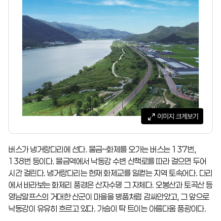
버스가 냉거랑다리에 선다. 물금~화제를 오가는 버스는 137번,
138번 등이다. 물금역에서 낙동강 수변 산책로를 따라 걸으면 두어
시간 걸린다. 냉거랑다리는 현재 화제교를 일컫는 지역 토속어다. 다리
에서 바라보는 화제리 풍경은 산자수명 그 자체다. 오봉산과 토곡산 등
영남알프스의 거대한 산군이 마을을 병품처럼 감싸안았고, 그 앞으로
낙동강이 유유히 흐르고 있다. 가슴이 탁 트이는 아름다움 풍광이다.