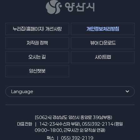
누리집(홈페이지) 개선사항
개인정보처리방침
저작권 정책
뷰어 다운로드
오시는 길
사이트맵
양산챗봇
Language
외
국
어
사
[50624] 경상남도 양산시 중앙로 39(남부동)
이
대표전화
142-234(수신자 부담), 055)392-2114 (평일
트
09:00~18:00, 근무시간 외 당직실 연결)
바
팩스
055) 392-2119