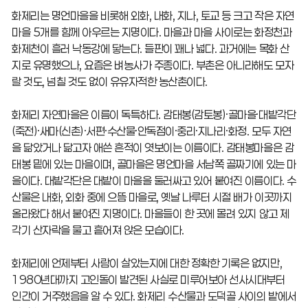
화제리는 명언마을을 비롯해 외화, 내화, 지나, 토교 등 크고 작은 자연
마을 5개를 함께 아우르는 지명이다. 마을과 마을 사이로는 화정천과
화제천이 흘러 낙동강에 닿는다. 들판이 꽤나 넓다. 과거에는 목화 산
지로 유명했으나, 요즘은 벼농사가 주종이다. 부촌은 아니라해도 모자
랄 것도, 넘칠 것도 없이 유유자적한 농산촌이다.
화제리 자연마을은 이름이 독특하다. 감태봉(감토봉)·골마을·대밭각단
(죽전)·새마(신촌)·서편·수산물·안독점이·중리·지나리·화정. 모두 자연
을 닮았거나 닮고자 애쓴 흔적이 엿보이는 이름이다. 감태봉마을은 감
태봉 밑에 있는 마을이며, 골마을은 명언마을 서남쪽 골짜기에 있는 마
을이다. 대밭각단은 대밭이 마을을 둘러싸고 있어 붙여진 이름이다. 수
산물은 내화, 외화 중에 으뜸 마을로, 옛날 나루터 시절 배가 이곳까지
올라왔다 해서 붙여진 지명이다. 마을들이 한 곳에 몰려 있지 않고 제
각기 산자락을 물고 흩어져 앉은 모습이다.
화제리에 언제부터 사람이 살았는지에 대한 정확한 기록은 없지만,
1980년대까지 고인돌이 발견된 사실로 미루어보아 선사시대부터
인간이 거주했음을 알 수 있다. 화제리 수산물과 도덕골 사이의 밭에서