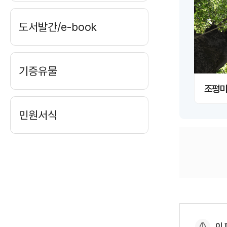
도서발간/e-book
이미지 크게보기
기증유물
조평마
민원서식
페
이