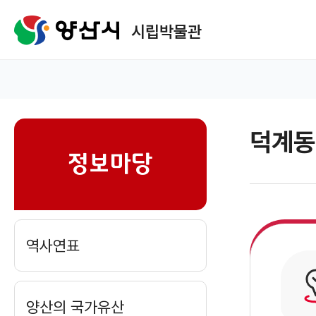
메
뉴
시립박물관
구
성
홈
덕계동
sns
정보마당
역사연표
양산의 국가유산