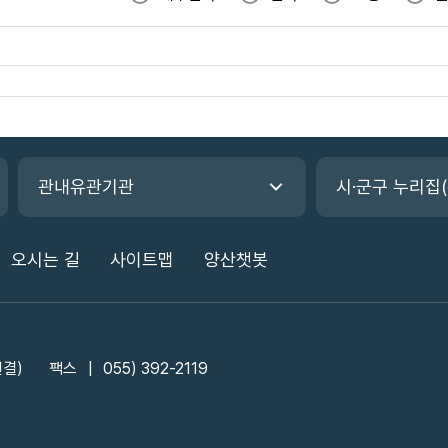
관내유관기관
시·군구 누리집
오시는 길
사이트맵
양산챗봇
연결)
팩스
055) 392-2119