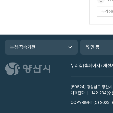
이
페
지
이
만
지
만
족
족
도
도
평
관
가
본청·직속기관
읍·면·동
련
입
기
력
관
누리집(홈페이지) 개선
바
로
가
기
[50624] 경상남도 양산시
대표전화
142-234(수
COPYRIGHT(C) 2023.