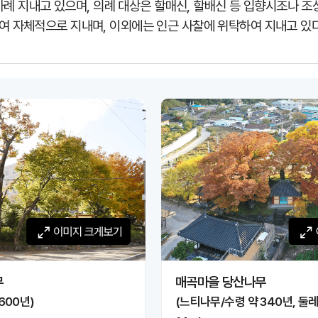
 차례 지내고 있으며, 의례 대상은 할매신, 할배신 등 입향시조나 조
여 자체적으로 지내며, 이외에는 인근 사찰에 위탁하여 지내고 있다
게보기
무
매곡마을 당산나무
600년)
(느티나무/수령 약 340년, 둘레 