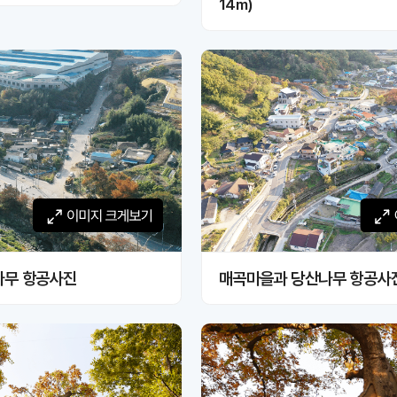
14m)
게보기
나무 항공사진
매곡마을과 당산나무 항공사