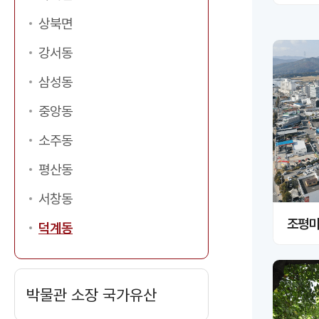
상북면
강서동
삼성동
중앙동
소주동
이미지 크게보기
평산동
서창동
조평마
덕계동
박물관 소장 국가유산