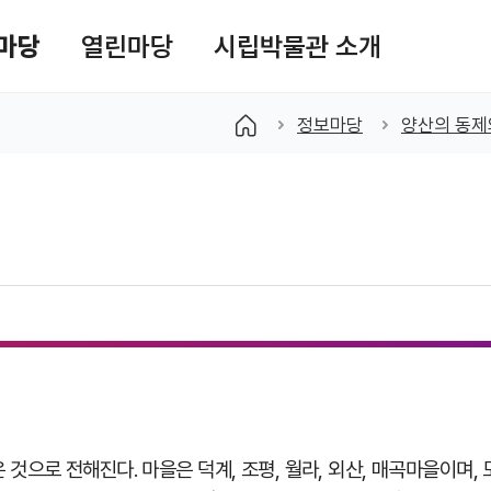
마당
열린마당
시립박물관 소개
색창 열기
정보마당
양산의 동제
것으로 전해진다. 마을은 덕계, 조평, 월라, 외산, 매곡마을이며,