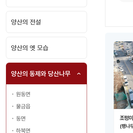
양산의 전설
양산의 옛 모습
양산의 동제와 당산나무
원동면
이미지 크게보기
물금읍
조평마
동면
(팽나무
하북면