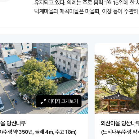
유지되고 있다. 의례는 주로 음력 1월 15일에 한
덕계마을과 매곡마을은 마을회, 이장 등이 주관하
이미지 크게보기
이미지 크
을 당산나무
외산마을 당산나
/수령 약 350년, 둘레 4m, 수고 18m)
(느티나무/수령 약 