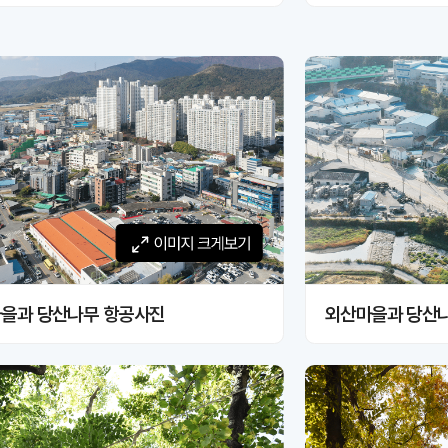
이미지 크게보기
이미지 크
을과 당산나무 항공사진
외산마을과 당산