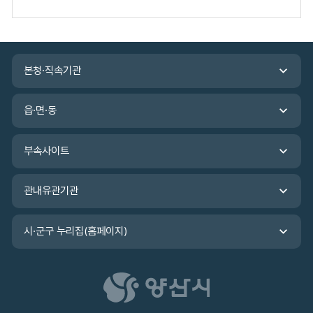
도
평
가
입
관
력
본청·직속기관
련
기
관
읍·면·동
바
로
가
부속사이트
기
관내유관기관
시·군구 누리집(홈페이지)