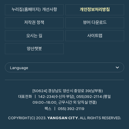
누리집(홈페이지) 개선사항
개인정보처리방침
저작권 정책
뷰어 다운로드
오시는 길
사이트맵
양산챗봇
Language
외
국
어
사
이
[50624] 경상남도 양산시 중앙로 39(남부동)
트
대표전화
142-234(수신자 부담), 055)392-2114 (평일
바
09:00~18:00, 근무시간 외 당직실 연결)
로
팩스
055) 392-2119
가
기
COPYRIGHT(C) 2023.
YANGSAN CITY
. ALL RIGHTS RESERVED.
열
기