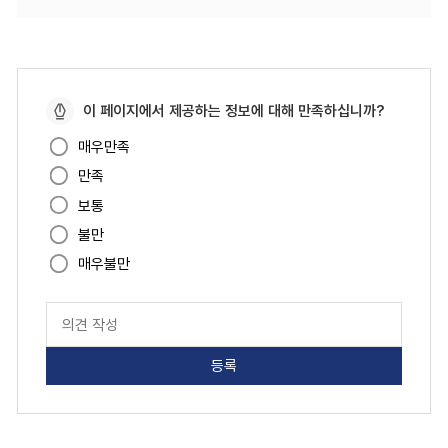
페
이 페이지에서 제공하는 정보에 대해 만족하십니까?
이
매우만족
지
만족
만
족
보통
도
불만
매우불만
페
이
지
만
족
도
평
가