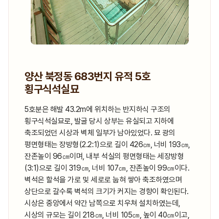
양산 북정동 683번지 유적 5호
횡구식석실묘
5호분은 해발 43.2m에 위치하는 반지하식 구조의
횡구식석실묘로, 발굴 당시 상부는 유실되고 지하에
축조되었던 시상과 벽체 일부가 남아있었다. 묘 광의
평면형태는 장방형(2.2:1)으로 길이 426㎝, 너비 193㎝,
잔존높이 96㎝이며, 내부 석실의 평면형태는 세장방형
(3:1)으로 길이 319㎝, 너비 107㎝, 잔존높이 99㎝이다.
벽석은 할석을 가로 및 세로로 눕혀 쌓아 축조하였으며
상단으로 갈수록 벽석의 크기가 커지는 경향이 확인된다.
시상은 중앙에서 약간 남쪽으로 치우쳐 설치하였는데,
시상의 규모는 길이 218㎝, 너비 105㎝, 높이 40㎝이고,