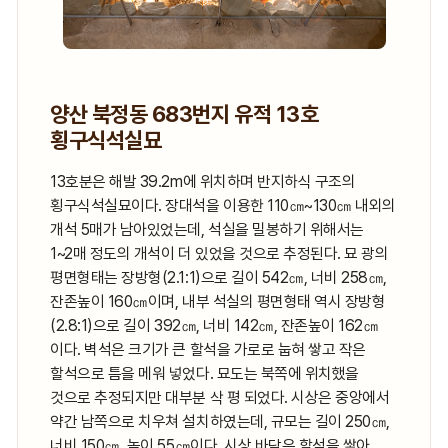
양산 북정동 683번지 유적 13호
횡구식석실묘
13호분은 해발 39.2m에 위치하며 반지하식 구조의
횡구식석실묘이다. 장대석을 이용한 110㎝~130㎝ 내외의
개석 5매가 남아있었는데, 석실을 밀봉하기 위해서는
1~2매 정도의 개석이 더 있었을 것으로 추정된다. 묘 광의
평면형태는 장방형(2.1:1)으로 길이 542㎝, 너비 258㎝,
잔존높이 160㎝이며, 내부 석실의 평면형태 역시 장방형
(2.8:1)으로 길이 392㎝, 너비 142㎝, 잔존높이 162㎝
이다. 벽석은 크기가 큰 할석을 가로로 눕혀 쌓고 작은
할석으로 틈을 메워 넣었다. 묘도는 북쪽에 위치했을
것으로 추정되지만 대부분 삭 평 되었다. 시상은 중앙에서
약간 남쪽으로 치우쳐 설치하였는데, 규모는 길이 250㎝,
너비 150㎝, 높이 55㎝이다. 시상 바닥은 할석을 쌓아