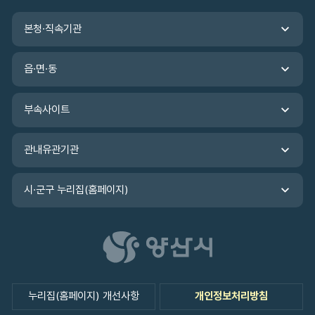
입
관
력
본청·직속기관
련
기
관
읍·면·동
바
로
가
부속사이트
기
관내유관기관
시·군구 누리집(홈페이지)
누리집(홈페이지) 개선사항
개인정보처리방침