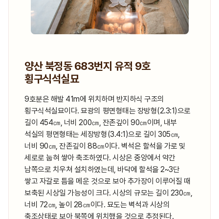
양산 북정동 683번지 유적 9호
횡구식석실묘
9호분은 해발 41m에 위치하며 반지하식 구조의
횡구식석실묘이다. 묘광의 평면형태는 장방형(2.3:1)으로
길이 454㎝, 너비 200㎝, 잔존깊이 90㎝이며, 내부
석실의 평면형태는 세장방형(3.4:1)으로 길이 305㎝,
너비 90㎝, 잔존깊이 88㎝이다. 벽석은 할석을 가로 및
세로로 눕혀 쌓아 축조하였다. 시상은 중앙에서 약간
남쪽으로 치우쳐 설치하였는데, 바닥에 할석을 2~3단
쌓고 자갈로 틈을 메운 것으로 보아 추가장이 이루어질 때
보축된 시상일 가능성이 크다. 시상의 규모는 길이 230㎝,
너비 72㎝, 높이 28㎝이다. 묘도는 벽석과 시상의
축조상태로 보아 북쪽에 위치했을 것으로 추정된다.