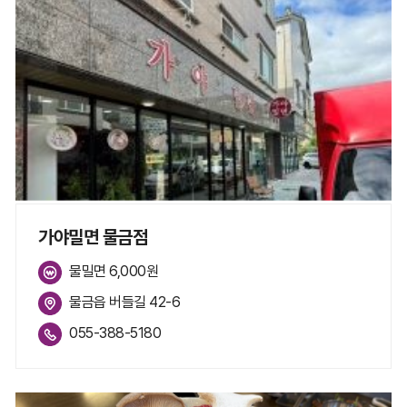
가야밀면 물금점
물밀면 6,000원
물금읍 버들길 42-6
055-388-5180