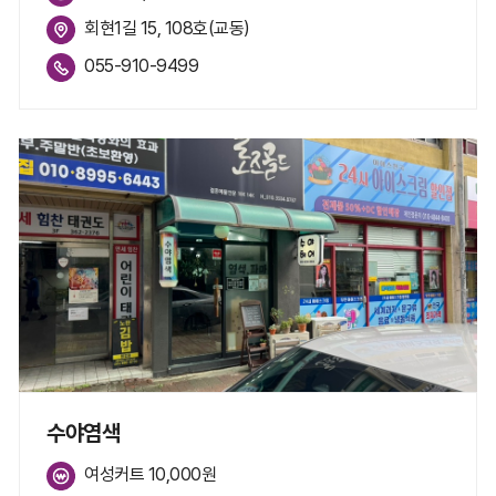
회현1길 15, 108호(교동)
055-910-9499
수야염색
여성커트 10,000원