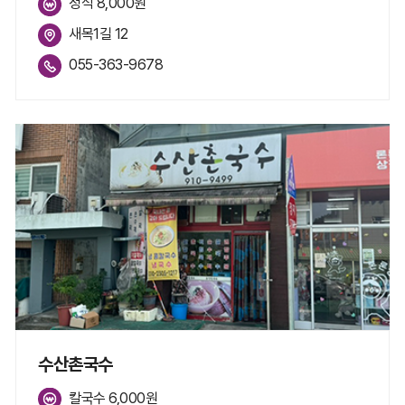
정식 8,000원
새목1길 12
055-363-9678
수산촌국수
칼국수 6,000원