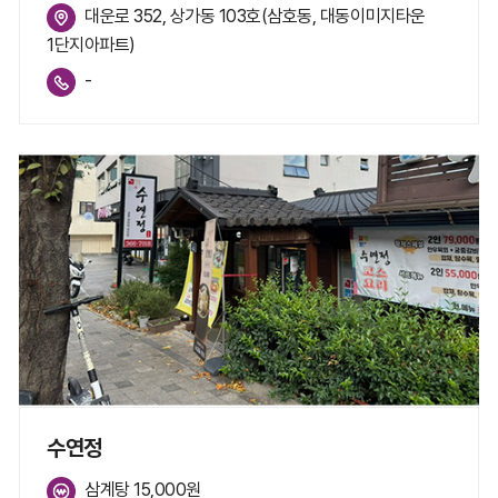
대운로 352, 상가동 103호(삼호동, 대동이미지타운
1단지아파트)
-
수연정
삼계탕 15,000원