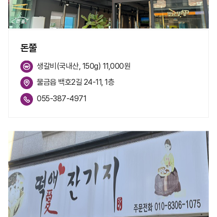
돈쭐
생갈비(국내산, 150g) 11,000원
물금읍 백호2길 24-11, 1층
055-387-4971