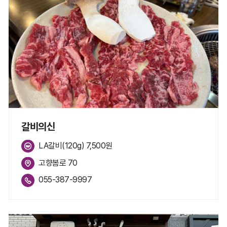
갈비의신
LA갈비(120g) 7,500원
고향봄로 70
055-387-9997