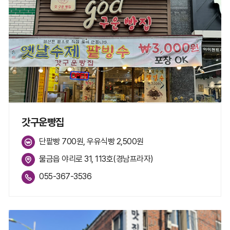
갓구운빵집
단팥빵 700원, 우유식빵 2,500원
물금읍 야리로 31, 113호(경남프라자)
055-367-3536