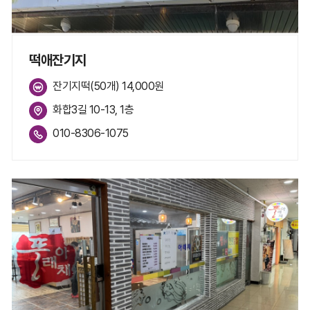
떡애잔기지
잔기지떡(50개) 14,000원
화합3길 10-13, 1층
010-8306-1075