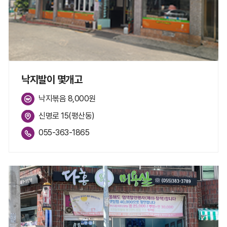
낙지발이 몇개고
낙지볶음 8,000원
신명로 15(평산동)
055-363-1865