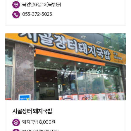
북안남6길 13(북부동)
055-372-5025
시골장터 돼지국밥
돼지국밥 8,000원