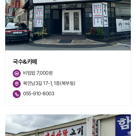
국수&카페
비빔밥 7,000원
북안남3길 17-1, 1층(북부동)
055-910-8003