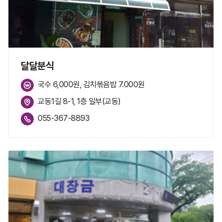
달달분식
국수 6,000원, 김치볶음밥 7.000원
교동1길 8-1, 1층 일부(교동)
055-367-8893