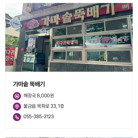
가마솥 뚝배기
해장국 8,000원
물금읍 목화로 33, 1층
055-385-3123