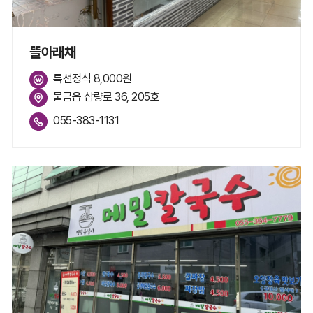
뜰아래채
특선정식 8,000원
물금읍 삽량로 36, 205호
055-383-1131