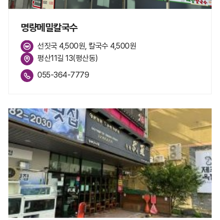
명량메밀칼국수
선짓국 4,500원, 칼국수 4,500원
평산11길 13(평산동)
055-364-7779