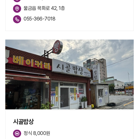
물금읍 목화로 42, 1층
055-366-7018
시골밥상
정식 8,000원