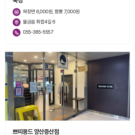
북경
짜장면 6,000원, 짬뽕 7,000원
물금읍 화합4길 6
055-385-5557
쁘띠몽드 양산증산점