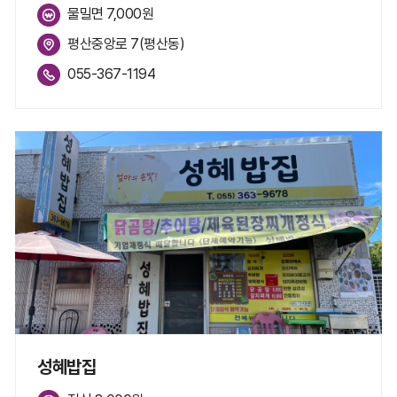
물밀면 7,000원
평산중앙로 7(평산동)
055-367-1194
성혜밥집