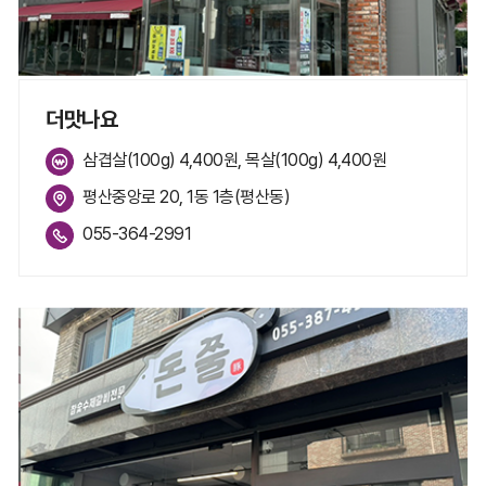
더맛나요
삼겹살(100g) 4,400원, 목살(100g) 4,400원
평산중앙로 20, 1동 1층(평산동)
055-364-2991