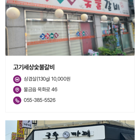
고기세상숯불갈비
삼겹살(130g) 10,000원
물금읍 목화로 46
055-385-5526