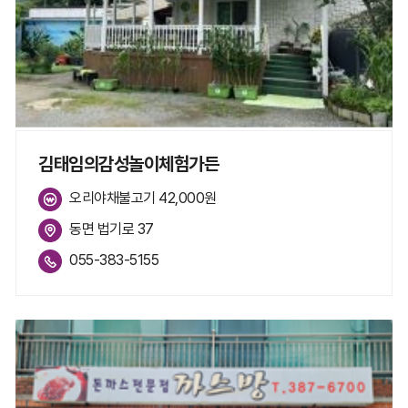
김태임의감성놀이체험가든
오리야채불고기 42,000원
동면 법기로 37
055-383-5155