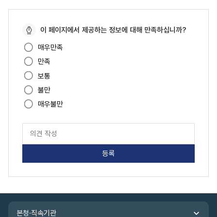
페
이 페이지에서 제공하는 정보에 대해 만족하십니까?
이
매우만족
지
만족
만
족
보통
도
불만
매우불만
페
이
지
만
족
도
평
가
입
관
력
본청·직속기관
련