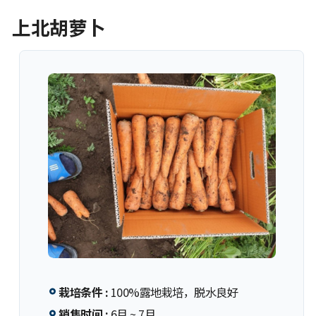
上北胡萝卜
栽培条件 :
100%露地栽培，脱水良好
销售时间 :
6月 ~ 7月