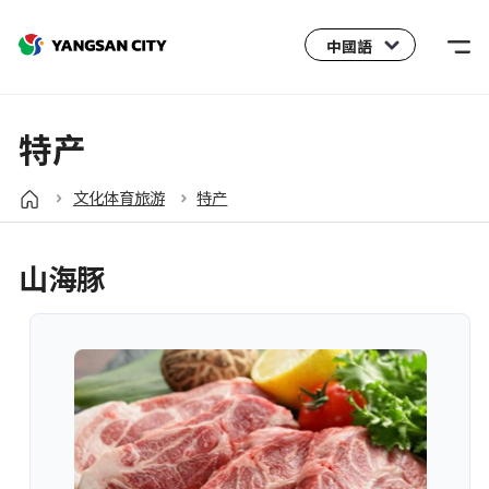
中國語
외
국
어
사
特产
이
트
文化体育旅游
特产
바
로
가
山海豚
기
열
기