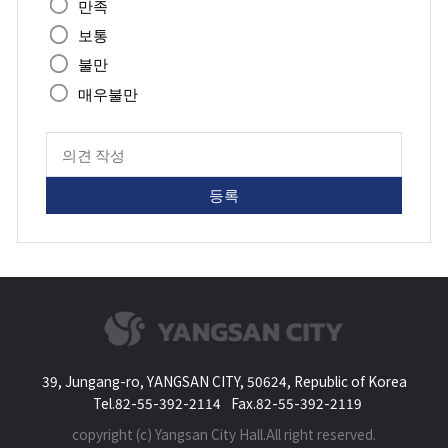
족
만족
도
보통
불만
매우불만
페
이
지
만
족
도
평
가
입
력
39, Jungang-ro, YANGSAN CITY, 50624, Republic of Korea
Tel.82-55-392-2114
Fax.82-55-392-2119
copyright (c) Yangsan City Hall.All right reserved.