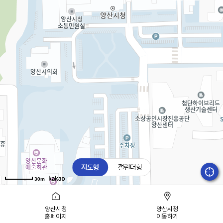
지도형
캘린더형
30m
양산시청
양산시청
홈페이지
이동하기