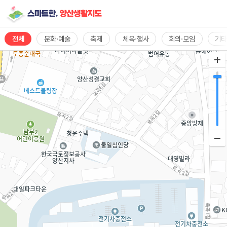
전체
문화·예술
축제
체육·행사
회의·모임
기
%>