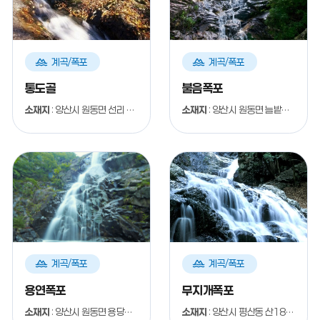
계
계
계곡/폭포
계곡/폭포
곡
곡
폭
폭
통도골
불음폭포
포
포
소재지
: 양산시 원동면 선리 일원
소재지
: 양산시 원동면 늘밭로 346-86 일원
계
계
계곡/폭포
계곡/폭포
곡
곡
폭
폭
용연폭포
무지개폭포
포
포
소재지
: 양산시 원동면 용당리 일원
소재지
: 양산시 평산동 산187번지 일원