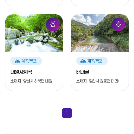
계
계
계곡/폭포
계곡/폭포
곡
곡
폭
폭
내원사계곡
배내골
포
포
소재지
: 양산시 하북면 내원로 207
소재지
: 양산시 원동면 대리/선리
1