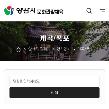
문화관광체육
계곡/폭포
양산을 즐기다
양산명소
계곡/폭포
게
검
시
색
판
어
검
색