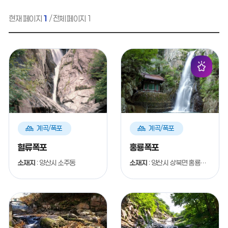
현재 페이지
1
/ 전체 페이지 1
계
계
계곡/폭포
계곡/폭포
곡
곡
폭
폭
혈류폭포
홍룡폭포
포
포
소재지
: 양산시 소주동
소재지
: 양산시 상북면 홍룡로 372