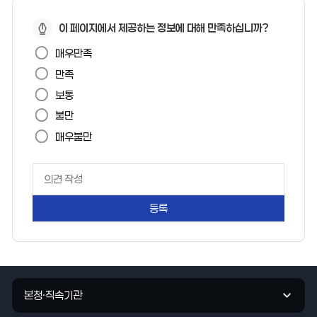
페
이 페이지에서 제공하는 정보에 대해 만족하십니까?
이
매우만족
지
만족
만
보통
족
불만
도
매우불만
페
이
지
만
족
도
평
가
관
입
본청·직속기관
련
력