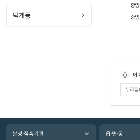
중앙
덕계동
중앙
페
이
이
페
지
이
만
지
만
족
족
도
도
평
관
가
본청·직속기관
읍·면·동
련
입