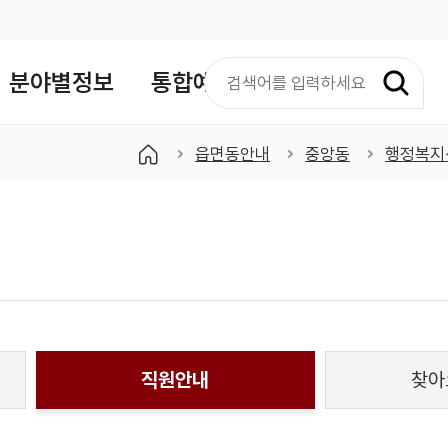
검
분야별정보
통합예약
색
어
입
읍면동안내
중앙동
행정복지
력
직원안내
찾아