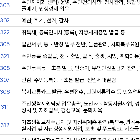
주민자치회(센터) 운영, 주민건의사항, 청사관리, 통합
7303
풀베기, 민생경제 업무
7302
예산, 회계, 선거, 감사
7322
취득세, 등록면허세(등록), 지방세제증명 발급 등
7305
일반서무, 통・반장 업무 전반, 물품관리, 사회복무요원 
7321
주민등록(증발급, 전・출입, 말소, 출생, 사망, 취학아동
7308
주민등록등・초본 발급, 인증기, 무인민원발급기 관리,
7307
인감, 주민등록등・초본 발급, 전입세대열람
7306
복지교통카드 발급, 우편접수, 민원서류접수 등 민원업
주민생활지원담당 업무총괄, 노인사회활동지원사업, 경로
311
장사 및 재해업무, 평생교육, 문화체육
기초생활보장수급자 및 차상위계층 관리(북부동,명곡동),
7312
활사업 및 자산형성지원사업, 보훈 및 푸드뱅크, 저소득