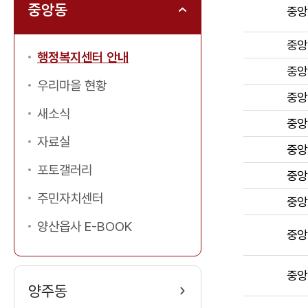
부
중앙동
중앙
서,
직
중앙
행정복지센터 안내
위,
중앙
이
우리마을 현황
중앙
름,
새소식
전
중앙
화
자료실
중앙
번
포토갤러리
중앙
호,
업
주민자치센터
중앙
무
양산읍사 E-BOOK
내
중앙
용
순
중앙
양주동
서