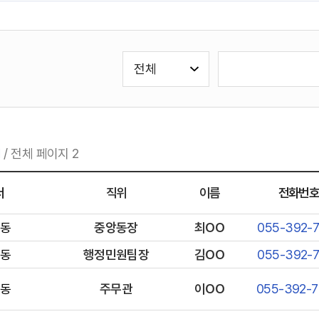
검
검
색
색
유
어
형
선
1
/ 전체 페이지 2
택
서
직위
이름
전화번
동
중앙동장
최OO
055-392-
동
행정민원팀장
김OO
055-392-
동
주무관
이OO
055-392-