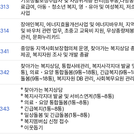
기초생활보장수급자 및 차상위계층 관리(남부동,다방동,중
7313
료급여, 아동・청소년 복지, 영・유아 및 여성복지, 
사업
장애인복지, 에너지효율개선사업 및 에너지바우처, 
7314
및 바우처 관련 업무, 초중고 교육비 지원, 무상종량제
관리, 문화누리카드
중앙동 지역사회보장협의체 운영, 찾아가는 복지상담 총
7341
제공, 복지자원 조사 및 개발 총괄
찾아가는 복지상담, 통합사례관리, 복지사각지대 발굴 및
7342
통), 의료・요양 통합돌봄(9통~18통), 긴급복지(9통~1
돌봄(9통~18통), 복지자원 DB 관리, 사회복무요원 관리
° 찾아가는 복지상담
° 복지사각지대 발굴 및 서비스연계(1통~8통)
° 의료・요양 통합돌봄(1통~8통)
7343
° 긴급복지(1통~8통)
° 일상돌봄 및 긴급돌봄(1통~8통)
° 복지멤버십 신청 접수
° 이웃돕기