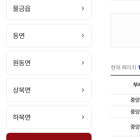
물금읍
게
시
동면
판
검
색
원동면
현재 페이지
부
상북면
직
중앙
원
중앙
목
하북면
록
중앙
을