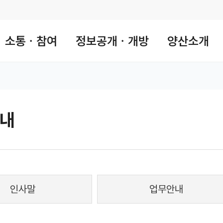
소통ㆍ참여
정보공개ㆍ개방
양산소개
내
 공유 리스트 열기
본문 인쇄
인사말
업무안내