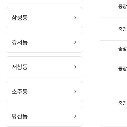
대
중앙
로
삼성동
안
내
중앙
하
는
강서동
중앙
표
입
니
서창동
중앙
다.
소주동
중앙
평산동