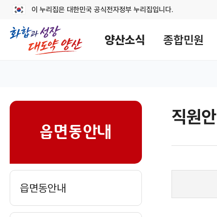
이 누리집은 대한민국 공식전자정부 누리집입니다.
메
뉴
양산소식
종합민원
구
성
읍면동 홈
직원안
sns
읍면동안내
읍면동안내