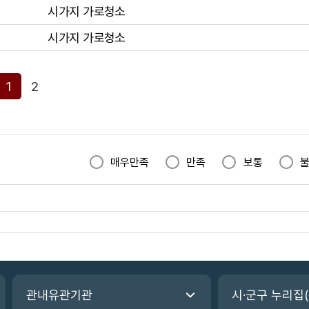
시가지 가로청소
시가지 가로청소
1
2
매우만족
만족
보통
관내유관기관
시·군구 누리집