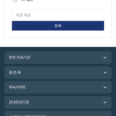
페
이
지
만
족
도
평
가
입
관
력
본청·직속기관
련
기
관
읍·면·동
바
로
가
부속사이트
기
관내유관기관