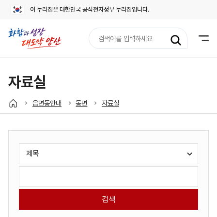
이 누리집은 대한민국 공식전자정부 누리집입니다.
검
색
어
입
력
자료실
읍면동안내
동면
자료실
게
검
시
색
판
유
검
검
형
색
색
선
어
택:
입