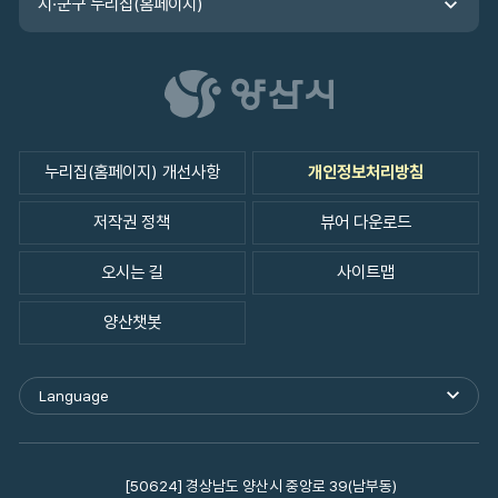
시·군구 누리집(홈페이지)
누리집(홈페이지) 개선사항
개인정보처리방침
저작권 정책
뷰어 다운로드
오시는 길
사이트맵
양산챗봇
Language
외
국
어
사
이
[50624] 경상남도 양산시 중앙로 39(남부동)