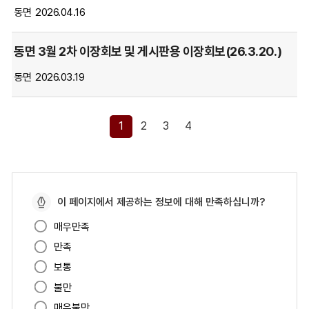
하
동면
2026.04.16
는
표
동면 3월 2차 이장회보 및 게시판용 이장회보(26.3.20.)
입
니
동면
2026.03.19
다.
1
2
3
4
페
이 페이지에서 제공하는 정보에 대해 만족하십니까?
이
매우만족
지
만족
만
족
보통
도
불만
매우불만