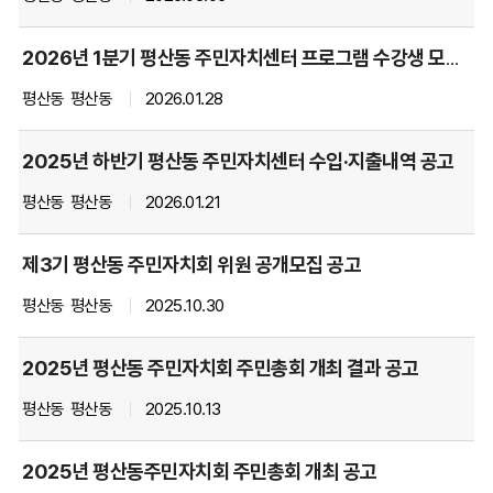
호,
제
2026년 1분기 평산동 주민자치센터 프로그램 수강생 모집 공고
목,
평산동
평산동
2026.01.28
파
일,
담
2025년 하반기 평산동 주민자치센터 수입·지출내역 공고
당
평산동
평산동
2026.01.21
부
서,
작
제3기 평산동 주민자치회 위원 공개모집 공고
성
평산동
평산동
2025.10.30
자
명,
작
2025년 평산동 주민자치회 주민총회 개최 결과 공고
성
평산동
평산동
2025.10.13
일,
조
회
2025년 평산동주민자치회 주민총회 개최 공고