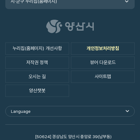
시·군구 누리집(홈페이지)
누리집(홈페이지) 개선사항
개인정보처리방침
저작권 정책
뷰어 다운로드
오시는 길
사이트맵
양산챗봇
Language
외
국
어
사
이
[50624] 경상남도 양산시 중앙로 39(남부동)