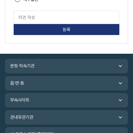
페
이
지
만
족
도
평
가
입
관
력
본청·직속기관
련
기
관
읍·면·동
바
로
가
부속사이트
기
관내유관기관