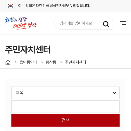
이 누리집은 대한민국 공식전자정부 누리집입니다.
검
색
어
입
력
주민자치센터
읍면동안내
평산동
주민자치센터
게
검
시
색
판
유
검
검
형
색
색
선
어
택:
입