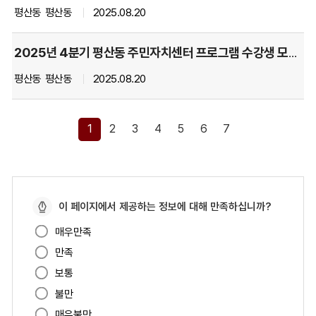
항
평산동
평산동
2025.08.20
목
별
순
2025년 4분기 평산동 주민자치센터 프로그램 수강생 모집 공고
서
평산동
평산동
2025.08.20
대
로
안
1
2
3
4
5
6
7
내
하
는
표
페
입
이 페이지에서 제공하는 정보에 대해 만족하십니까?
이
니
매우만족
지
다.
만족
만
족
보통
도
불만
매우불만