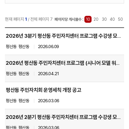
력:
현재 페이지
1
/ 전체 페이지 7
선
페이지당 게시물수 :
10
20
30
40
50
택
주
됨
2026년 3분기 평산동 주민자치센터 프로그램 수강생 모집 공고
민
자
평산동
평산동
2026.06.09
치
센
2026년 평산동 주민자치센터 프로그램 (시니어 모델 워킹) 강사 모집
터
소
평산동
평산동
2026.04.21
식
게
평산동 주민자치회 운영세칙 개정 공고
시
글
평산동
평산동
2026.03.06
목
록
2026년 2분기 평산동 주민자치센터 프로그램 수강생 모집 공고
을
번
평산동
평산동
2026.03.06